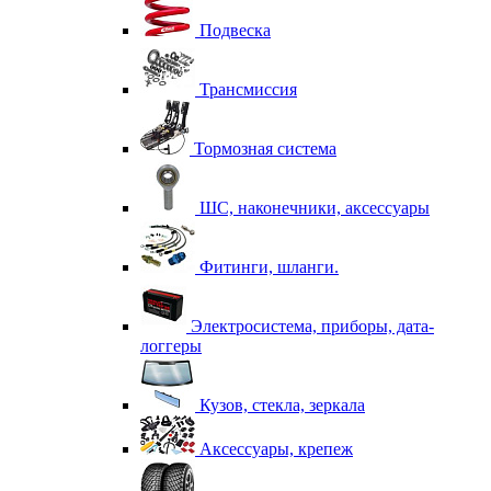
Подвеска
Трансмиссия
Тормозная система
ШС, наконечники, аксессуары
Фитинги, шланги.
Электросистема, приборы, дата-
логгеры
Кузов, стекла, зеркала
Аксессуары, крепеж