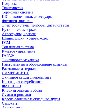
Подвеска
Трансмиссия
Тормозная система
ШС, наконечники, аксессуары
Фитинги, шланги.
Электросистема, приборы, дата-логгеры
Кузов, стекла, зеркала
Аксессуары, крепеж
Шины, диски, крепеж колес
ГСМ
Топливная система
Рулевое управление
ГАРАЖ
Экипировка механика
Инструменты и оборудование команды
Расходные материалы
СИМРЕЙСИНГ
Экипировка для симрейсинга
Кресла для симрейсинга
ФАН ШОП
Клубная одежда и обувь
Сумки и рюкзаки
Кресла офисные и складные, пуфы
Самокаты
Аксессуары