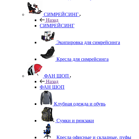
СИМРЕЙСИНГ
Назад
СИМРЕЙСИНГ
Экипировка для симрейсинга
Кресла для симрейсинга
ФАН ШОП
Назад
ФАН ШОП
Клубная одежда и обувь
Сумки и рюкзаки
Кресла офисные и складные, пуфы