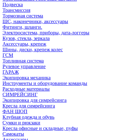
Подвеска
Трансмиссия
Тормозная система
ШС, наконечники, аксессуары
Фитинги, шланги.
Электросистема, приборы, дата-логгеры
Кузов, стекла, зеркала
Аксессуары, крепеж
Шины, диски, крепеж колес
ГСМ
Топливная система
Рулевое управление
ГАРАЖ
Экипировка механика
Инструменты и оборудование команды
Расходные материалы
СИМРЕЙСИНГ
Экипировка для симрейсинга
Кресла для симрейсинга
ФАН ШОП
Клубная одежда и обувь
Сумки и рюкзаки
Кресла офисные и складные, пуфы
Самокаты
Аксессуары