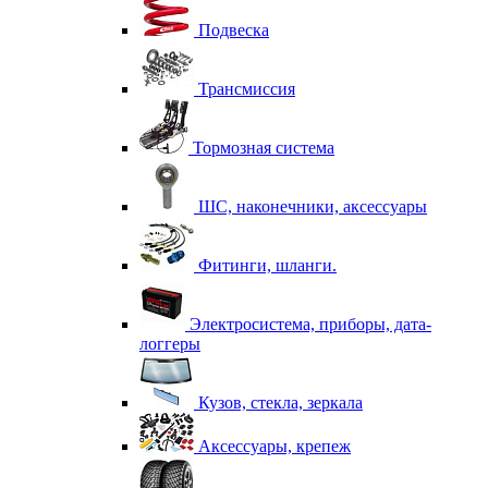
Подвеска
Трансмиссия
Тормозная система
ШС, наконечники, аксессуары
Фитинги, шланги.
Электросистема, приборы, дата-
логгеры
Кузов, стекла, зеркала
Аксессуары, крепеж