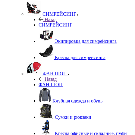
СИМРЕЙСИНГ
Назад
СИМРЕЙСИНГ
Экипировка для симрейсинга
Кресла для симрейсинга
ФАН ШОП
Назад
ФАН ШОП
Клубная одежда и обувь
Сумки и рюкзаки
Кресла офисные и складные, пуфы