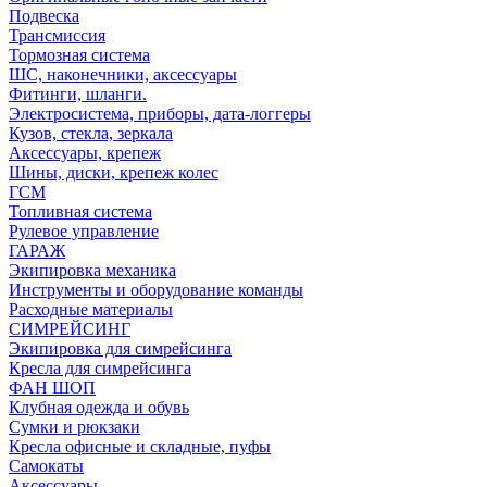
Подвеска
Трансмиссия
Тормозная система
ШС, наконечники, аксессуары
Фитинги, шланги.
Электросистема, приборы, дата-логгеры
Кузов, стекла, зеркала
Аксессуары, крепеж
Шины, диски, крепеж колес
ГСМ
Топливная система
Рулевое управление
ГАРАЖ
Экипировка механика
Инструменты и оборудование команды
Расходные материалы
СИМРЕЙСИНГ
Экипировка для симрейсинга
Кресла для симрейсинга
ФАН ШОП
Клубная одежда и обувь
Сумки и рюкзаки
Кресла офисные и складные, пуфы
Самокаты
Аксессуары