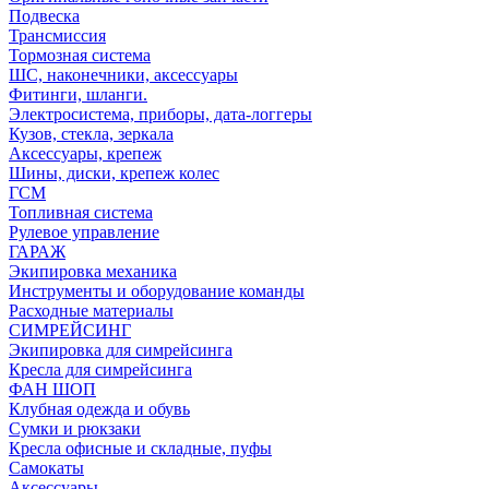
Подвеска
Трансмиссия
Тормозная система
ШС, наконечники, аксессуары
Фитинги, шланги.
Электросистема, приборы, дата-логгеры
Кузов, стекла, зеркала
Аксессуары, крепеж
Шины, диски, крепеж колес
ГСМ
Топливная система
Рулевое управление
ГАРАЖ
Экипировка механика
Инструменты и оборудование команды
Расходные материалы
СИМРЕЙСИНГ
Экипировка для симрейсинга
Кресла для симрейсинга
ФАН ШОП
Клубная одежда и обувь
Сумки и рюкзаки
Кресла офисные и складные, пуфы
Самокаты
Аксессуары