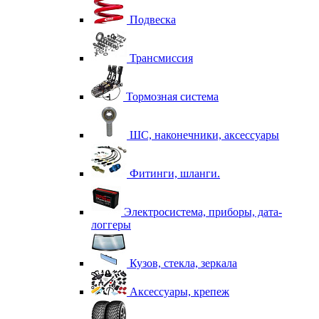
Подвеска
Трансмиссия
Тормозная система
ШС, наконечники, аксессуары
Фитинги, шланги.
Электросистема, приборы, дата-
логгеры
Кузов, стекла, зеркала
Аксессуары, крепеж