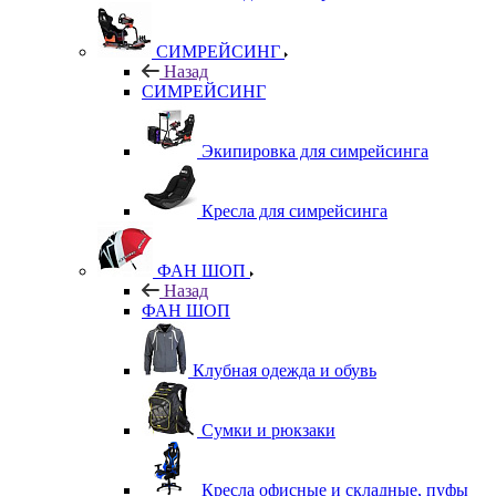
СИМРЕЙСИНГ
Назад
СИМРЕЙСИНГ
Экипировка для симрейсинга
Кресла для симрейсинга
ФАН ШОП
Назад
ФАН ШОП
Клубная одежда и обувь
Сумки и рюкзаки
Кресла офисные и складные, пуфы