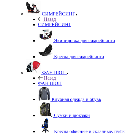
СИМРЕЙСИНГ
Назад
СИМРЕЙСИНГ
Экипировка для симрейсинга
Кресла для симрейсинга
ФАН ШОП
Назад
ФАН ШОП
Клубная одежда и обувь
Сумки и рюкзаки
Кресла офисные и складные, пуфы