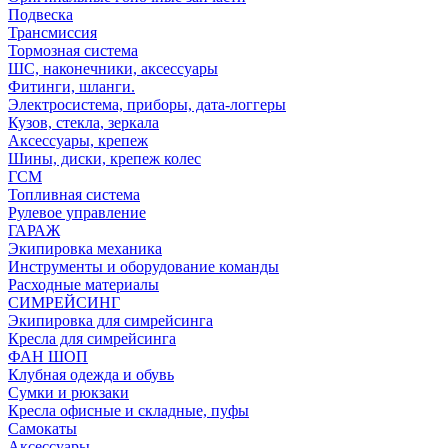
Подвеска
Трансмиссия
Тормозная система
ШС, наконечники, аксессуары
Фитинги, шланги.
Электросистема, приборы, дата-логгеры
Кузов, стекла, зеркала
Аксессуары, крепеж
Шины, диски, крепеж колес
ГСМ
Топливная система
Рулевое управление
ГАРАЖ
Экипировка механика
Инструменты и оборудование команды
Расходные материалы
СИМРЕЙСИНГ
Экипировка для симрейсинга
Кресла для симрейсинга
ФАН ШОП
Клубная одежда и обувь
Сумки и рюкзаки
Кресла офисные и складные, пуфы
Самокаты
Аксессуары