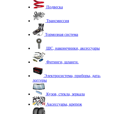
Подвеска
Трансмиссия
Тормозная система
ШС, наконечники, аксессуары
Фитинги, шланги.
Электросистема, приборы, дата-
логгеры
Кузов, стекла, зеркала
Аксессуары, крепеж