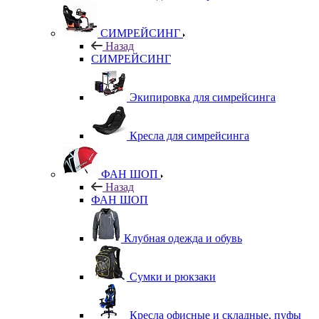
СИМРЕЙСИНГ
Назад
СИМРЕЙСИНГ
Экипировка для симрейсинга
Кресла для симрейсинга
ФАН ШОП
Назад
ФАН ШОП
Клубная одежда и обувь
Сумки и рюкзаки
Кресла офисные и складные, пуфы