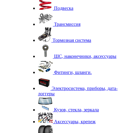
Подвеска
Трансмиссия
Тормозная система
ШС, наконечники, аксессуары
Фитинги, шланги.
Электросистема, приборы, дата-
логгеры
Кузов, стекла, зеркала
Аксессуары, крепеж