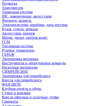
Подвеска
Трансмиссия
Тормозная система
ШС, наконечники, аксессуары
Фитинги, шланги.
Электросистема, приборы, дата-логгеры
Кузов, стекла, зеркала
Аксессуары, крепеж
Шины, диски, крепеж колес
ГСМ
Топливная система
Рулевое управление
ГАРАЖ
Экипировка механика
Инструменты и оборудование команды
Расходные материалы
СИМРЕЙСИНГ
Экипировка для симрейсинга
Кресла для симрейсинга
ФАН ШОП
Клубная одежда и обувь
Сумки и рюкзаки
Кресла офисные и складные, пуфы
Самокаты
Аксессуары