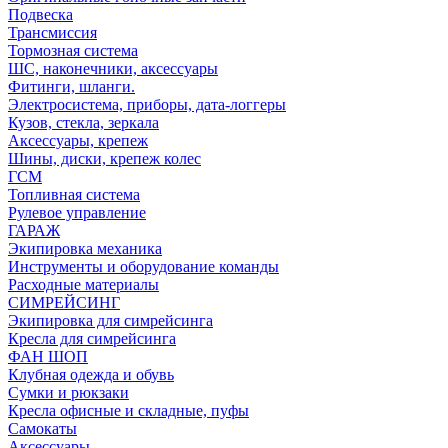
Подвеска
Трансмиссия
Тормозная система
ШС, наконечники, аксессуары
Фитинги, шланги.
Электросистема, приборы, дата-логгеры
Кузов, стекла, зеркала
Аксессуары, крепеж
Шины, диски, крепеж колес
ГСМ
Топливная система
Рулевое управление
ГАРАЖ
Экипировка механика
Инструменты и оборудование команды
Расходные материалы
СИМРЕЙСИНГ
Экипировка для симрейсинга
Кресла для симрейсинга
ФАН ШОП
Клубная одежда и обувь
Сумки и рюкзаки
Кресла офисные и складные, пуфы
Самокаты
Аксессуары