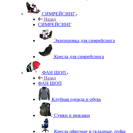
СИМРЕЙСИНГ
Назад
СИМРЕЙСИНГ
Экипировка для симрейсинга
Кресла для симрейсинга
ФАН ШОП
Назад
ФАН ШОП
Клубная одежда и обувь
Сумки и рюкзаки
Кресла офисные и складные, пуфы