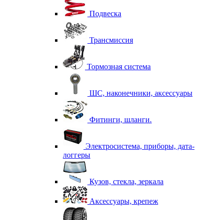
Подвеска
Трансмиссия
Тормозная система
ШС, наконечники, аксессуары
Фитинги, шланги.
Электросистема, приборы, дата-
логгеры
Кузов, стекла, зеркала
Аксессуары, крепеж