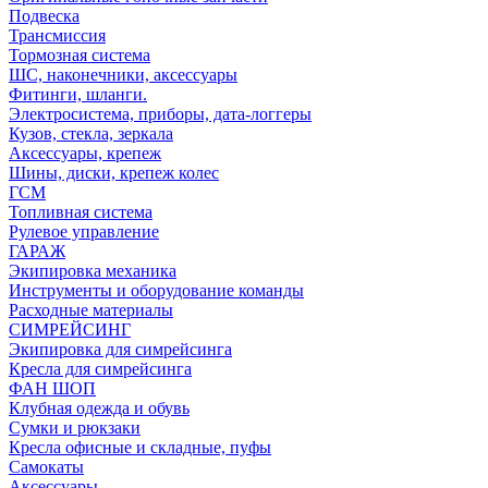
Подвеска
Трансмиссия
Тормозная система
ШС, наконечники, аксессуары
Фитинги, шланги.
Электросистема, приборы, дата-логгеры
Кузов, стекла, зеркала
Аксессуары, крепеж
Шины, диски, крепеж колес
ГСМ
Топливная система
Рулевое управление
ГАРАЖ
Экипировка механика
Инструменты и оборудование команды
Расходные материалы
СИМРЕЙСИНГ
Экипировка для симрейсинга
Кресла для симрейсинга
ФАН ШОП
Клубная одежда и обувь
Сумки и рюкзаки
Кресла офисные и складные, пуфы
Самокаты
Аксессуары