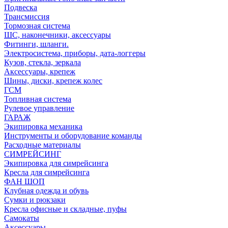
Подвеска
Трансмиссия
Тормозная система
ШС, наконечники, аксессуары
Фитинги, шланги.
Электросистема, приборы, дата-логгеры
Кузов, стекла, зеркала
Аксессуары, крепеж
Шины, диски, крепеж колес
ГСМ
Топливная система
Рулевое управление
ГАРАЖ
Экипировка механика
Инструменты и оборудование команды
Расходные материалы
СИМРЕЙСИНГ
Экипировка для симрейсинга
Кресла для симрейсинга
ФАН ШОП
Клубная одежда и обувь
Сумки и рюкзаки
Кресла офисные и складные, пуфы
Самокаты
Аксессуары