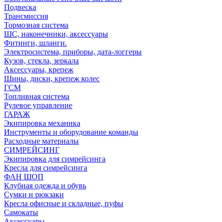
Подвеска
Трансмиссия
Тормозная система
ШС, наконечники, аксессуары
Фитинги, шланги.
Электросистема, приборы, дата-логгеры
Кузов, стекла, зеркала
Аксессуары, крепеж
Шины, диски, крепеж колес
ГСМ
Топливная система
Рулевое управление
ГАРАЖ
Экипировка механика
Инструменты и оборудование команды
Расходные материалы
СИМРЕЙСИНГ
Экипировка для симрейсинга
Кресла для симрейсинга
ФАН ШОП
Клубная одежда и обувь
Сумки и рюкзаки
Кресла офисные и складные, пуфы
Самокаты
Аксессуары