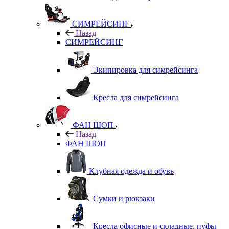
СИМРЕЙСИНГ
Назад
СИМРЕЙСИНГ
Экипировка для симрейсинга
Кресла для симрейсинга
ФАН ШОП
Назад
ФАН ШОП
Клубная одежда и обувь
Сумки и рюкзаки
Кресла офисные и складные, пуфы