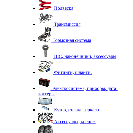
Подвеска
Трансмиссия
Тормозная система
ШС, наконечники, аксессуары
Фитинги, шланги.
Электросистема, приборы, дата-
логгеры
Кузов, стекла, зеркала
Аксессуары, крепеж