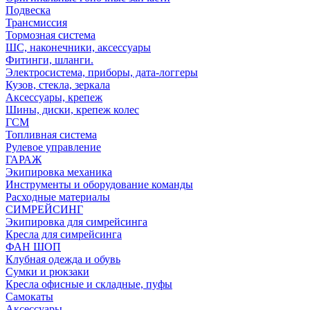
Подвеска
Трансмиссия
Тормозная система
ШС, наконечники, аксессуары
Фитинги, шланги.
Электросистема, приборы, дата-логгеры
Кузов, стекла, зеркала
Аксессуары, крепеж
Шины, диски, крепеж колес
ГСМ
Топливная система
Рулевое управление
ГАРАЖ
Экипировка механика
Инструменты и оборудование команды
Расходные материалы
СИМРЕЙСИНГ
Экипировка для симрейсинга
Кресла для симрейсинга
ФАН ШОП
Клубная одежда и обувь
Сумки и рюкзаки
Кресла офисные и складные, пуфы
Самокаты
Аксессуары