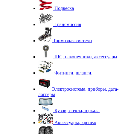
Подвеска
Трансмиссия
Тормозная система
ШС, наконечники, аксессуары
Фитинги, шланги.
Электросистема, приборы, дата-
логгеры
Кузов, стекла, зеркала
Аксессуары, крепеж