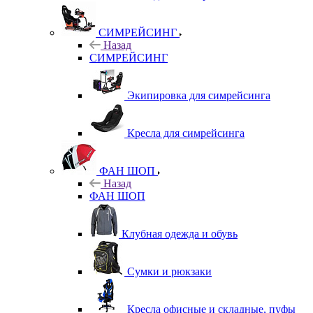
СИМРЕЙСИНГ
Назад
СИМРЕЙСИНГ
Экипировка для симрейсинга
Кресла для симрейсинга
ФАН ШОП
Назад
ФАН ШОП
Клубная одежда и обувь
Сумки и рюкзаки
Кресла офисные и складные, пуфы