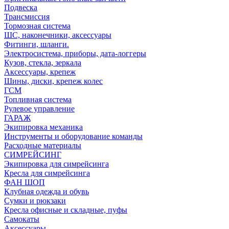
Подвеска
Трансмиссия
Тормозная система
ШС, наконечники, аксессуары
Фитинги, шланги.
Электросистема, приборы, дата-логгеры
Кузов, стекла, зеркала
Аксессуары, крепеж
Шины, диски, крепеж колес
ГСМ
Топливная система
Рулевое управление
ГАРАЖ
Экипировка механика
Инструменты и оборудование команды
Расходные материалы
СИМРЕЙСИНГ
Экипировка для симрейсинга
Кресла для симрейсинга
ФАН ШОП
Клубная одежда и обувь
Сумки и рюкзаки
Кресла офисные и складные, пуфы
Самокаты
Аксессуары