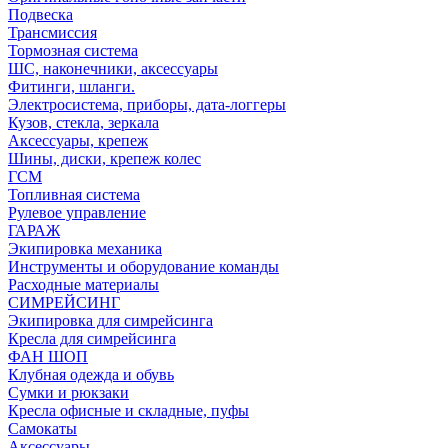
Подвеска
Трансмиссия
Тормозная система
ШС, наконечники, аксессуары
Фитинги, шланги.
Электросистема, приборы, дата-логгеры
Кузов, стекла, зеркала
Аксессуары, крепеж
Шины, диски, крепеж колес
ГСМ
Топливная система
Рулевое управление
ГАРАЖ
Экипировка механика
Инструменты и оборудование команды
Расходные материалы
СИМРЕЙСИНГ
Экипировка для симрейсинга
Кресла для симрейсинга
ФАН ШОП
Клубная одежда и обувь
Сумки и рюкзаки
Кресла офисные и складные, пуфы
Самокаты
Аксессуары