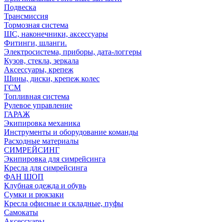
Подвеска
Трансмиссия
Тормозная система
ШС, наконечники, аксессуары
Фитинги, шланги.
Электросистема, приборы, дата-логгеры
Кузов, стекла, зеркала
Аксессуары, крепеж
Шины, диски, крепеж колес
ГСМ
Топливная система
Рулевое управление
ГАРАЖ
Экипировка механика
Инструменты и оборудование команды
Расходные материалы
СИМРЕЙСИНГ
Экипировка для симрейсинга
Кресла для симрейсинга
ФАН ШОП
Клубная одежда и обувь
Сумки и рюкзаки
Кресла офисные и складные, пуфы
Самокаты
Аксессуары