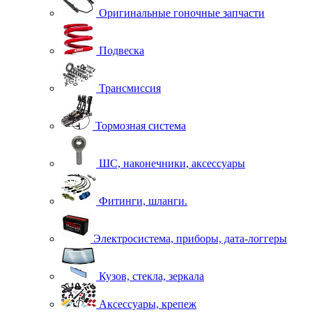
Оригинальные гоночные запчасти
Подвеска
Трансмиссия
Тормозная система
ШС, наконечники, аксессуары
Фитинги, шланги.
Электросистема, приборы, дата-логгеры
Кузов, стекла, зеркала
Аксессуары, крепеж