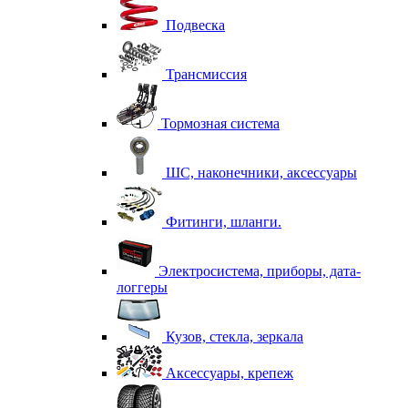
Подвеска
Трансмиссия
Тормозная система
ШС, наконечники, аксессуары
Фитинги, шланги.
Электросистема, приборы, дата-
логгеры
Кузов, стекла, зеркала
Аксессуары, крепеж