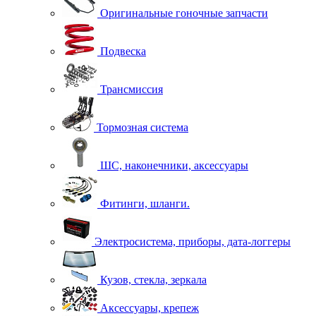
Оригинальные гоночные запчасти
Подвеска
Трансмиссия
Тормозная система
ШС, наконечники, аксессуары
Фитинги, шланги.
Электросистема, приборы, дата-логгеры
Кузов, стекла, зеркала
Аксессуары, крепеж