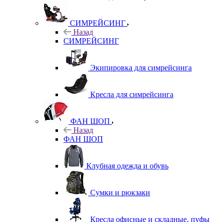
СИМРЕЙСИНГ
Назад
СИМРЕЙСИНГ
Экипировка для симрейсинга
Кресла для симрейсинга
ФАН ШОП
Назад
ФАН ШОП
Клубная одежда и обувь
Сумки и рюкзаки
Кресла офисные и складные, пуфы