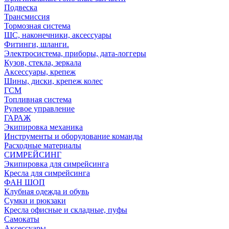
Подвеска
Трансмиссия
Тормозная система
ШС, наконечники, аксессуары
Фитинги, шланги.
Электросистема, приборы, дата-логгеры
Кузов, стекла, зеркала
Аксессуары, крепеж
Шины, диски, крепеж колес
ГСМ
Топливная система
Рулевое управление
ГАРАЖ
Экипировка механика
Инструменты и оборудование команды
Расходные материалы
СИМРЕЙСИНГ
Экипировка для симрейсинга
Кресла для симрейсинга
ФАН ШОП
Клубная одежда и обувь
Сумки и рюкзаки
Кресла офисные и складные, пуфы
Самокаты
Аксессуары