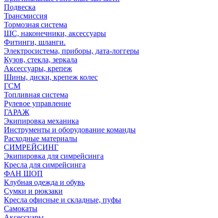
Подвеска
Трансмиссия
Тормозная система
ШС, наконечники, аксессуары
Фитинги, шланги.
Электросистема, приборы, дата-логгеры
Кузов, стекла, зеркала
Аксессуары, крепеж
Шины, диски, крепеж колес
ГСМ
Топливная система
Рулевое управление
ГАРАЖ
Экипировка механика
Инструменты и оборудование команды
Расходные материалы
СИМРЕЙСИНГ
Экипировка для симрейсинга
Кресла для симрейсинга
ФАН ШОП
Клубная одежда и обувь
Сумки и рюкзаки
Кресла офисные и складные, пуфы
Самокаты
Аксессуары