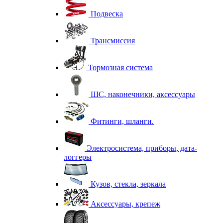
Подвеска
Трансмиссия
Тормозная система
ШС, наконечники, аксессуары
Фитинги, шланги.
Электросистема, приборы, дата-
логгеры
Кузов, стекла, зеркала
Аксессуары, крепеж