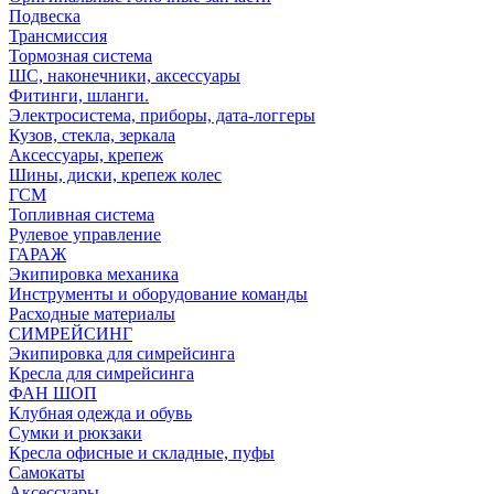
Подвеска
Трансмиссия
Тормозная система
ШС, наконечники, аксессуары
Фитинги, шланги.
Электросистема, приборы, дата-логгеры
Кузов, стекла, зеркала
Аксессуары, крепеж
Шины, диски, крепеж колес
ГСМ
Топливная система
Рулевое управление
ГАРАЖ
Экипировка механика
Инструменты и оборудование команды
Расходные материалы
СИМРЕЙСИНГ
Экипировка для симрейсинга
Кресла для симрейсинга
ФАН ШОП
Клубная одежда и обувь
Сумки и рюкзаки
Кресла офисные и складные, пуфы
Самокаты
Аксессуары