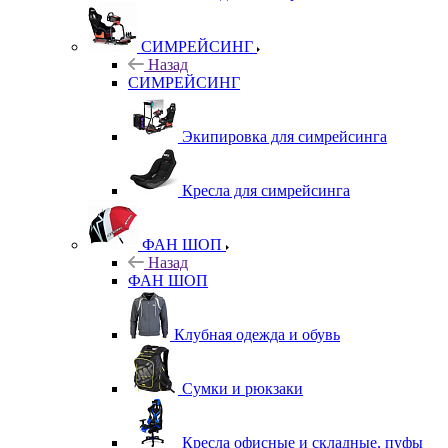
СИМРЕЙСИНГ
Назад
СИМРЕЙСИНГ
Экипировка для симрейсинга
Кресла для симрейсинга
ФАН ШОП
Назад
ФАН ШОП
Клубная одежда и обувь
Сумки и рюкзаки
Кресла офисные и складные, пуфы