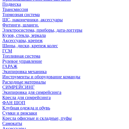
Подвеска
Трансмиссия
Тормозная система
ШС, наконечники, аксессуары
Фитинги, шланги.
Электросистема, приборы, дата-логгеры
Кузов, стекла, зеркала
Аксессуары, крепеж
Шины, диски, крепеж колес
ГСМ
Топливная система
Рулевое управление
ГАРАЖ
Экипировка механика
Инструменты и оборудование команды
Расходные материалы
СИМРЕЙСИНГ
Экипировка для симрейсинга
Кресла для симрейсинга
ФАН ШОП
Клубная одежда и обувь
Сумки и рюкзаки
Кресла офисные и складные, пуфы
Самокаты
Аксессуары