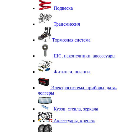
Подвеска
Трансмиссия
Тормозная система
ШС, наконечники, аксессуары
Фитинги, шланги.
Электросистема, приборы, дата-
логгеры
Кузов, стекла, зеркала
Аксессуары, крепеж