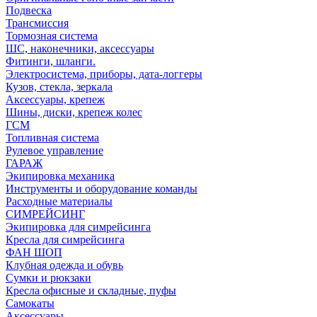
Подвеска
Трансмиссия
Тормозная система
ШС, наконечники, аксессуары
Фитинги, шланги.
Электросистема, приборы, дата-логгеры
Кузов, стекла, зеркала
Аксессуары, крепеж
Шины, диски, крепеж колес
ГСМ
Топливная система
Рулевое управление
ГАРАЖ
Экипировка механика
Инструменты и оборудование команды
Расходные материалы
СИМРЕЙСИНГ
Экипировка для симрейсинга
Кресла для симрейсинга
ФАН ШОП
Клубная одежда и обувь
Сумки и рюкзаки
Кресла офисные и складные, пуфы
Самокаты
Аксессуары