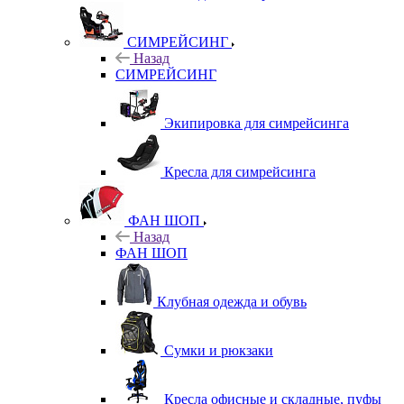
СИМРЕЙСИНГ
Назад
СИМРЕЙСИНГ
Экипировка для симрейсинга
Кресла для симрейсинга
ФАН ШОП
Назад
ФАН ШОП
Клубная одежда и обувь
Сумки и рюкзаки
Кресла офисные и складные, пуфы