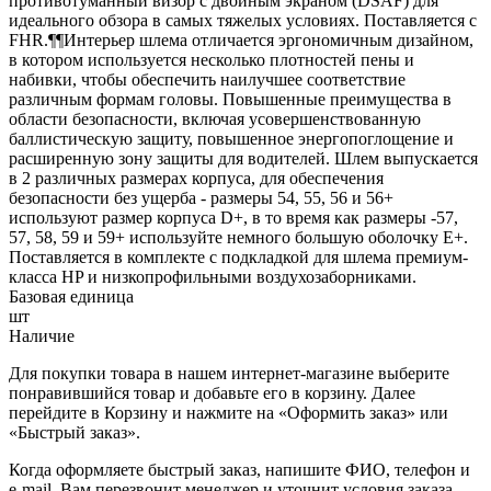
противотуманный визор с двойным экраном (DSAF) для
идеального обзора в самых тяжелых условиях. Поставляется с
FHR.¶¶Интерьер шлема отличается эргономичным дизайном,
в котором используется несколько плотностей пены и
набивки, чтобы обеспечить наилучшее соответствие
различным формам головы. Повышенные преимущества в
области безопасности, включая усовершенствованную
баллистическую защиту, повышенное энергопоглощение и
расширенную зону защиты для водителей. Шлем выпускается
в 2 различных размерах корпуса, для обеспечения
безопасности без ущерба - размеры 54, 55, 56 и 56+
используют размер корпуса D+, в то время как размеры -57,
57, 58, 59 и 59+ используйте немного большую оболочку E+.
Поставляется в комплекте с подкладкой для шлема премиум-
класса HP и низкопрофильными воздухозаборниками.
Базовая единица
шт
Наличие
Для покупки товара в нашем интернет-магазине выберите
понравившийся товар и добавьте его в корзину. Далее
перейдите в Корзину и нажмите на «Оформить заказ» или
«Быстрый заказ».
Когда оформляете быстрый заказ, напишите ФИО, телефон и
e-mail. Вам перезвонит менеджер и уточнит условия заказа.