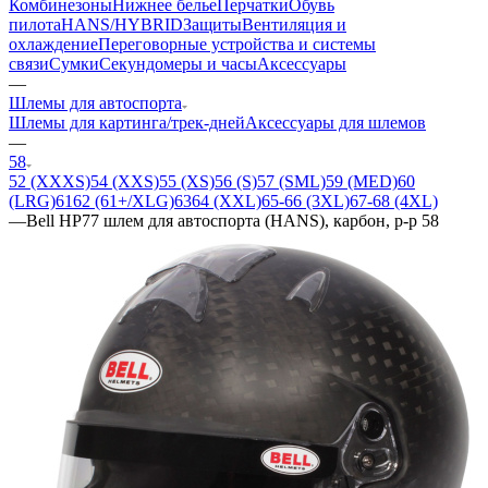
Комбинезоны
Нижнее белье
Перчатки
Обувь
пилота
HANS/HYBRID
Защиты
Вентиляция и
охлаждение
Переговорные устройства и системы
связи
Сумки
Секундомеры и часы
Аксессуары
—
Шлемы для автоспорта
Шлемы для картинга/трек-дней
Аксессуары для шлемов
—
58
52 (XXXS)
54 (XXS)
55 (XS)
56 (S)
57 (SML)
59 (MED)
60
(LRG)
61
62 (61+/XLG)
63
64 (XXL)
65-66 (3XL)
67-68 (4XL)
—
Bell HP77 шлем для автоспорта (HANS), карбон, р-р 58