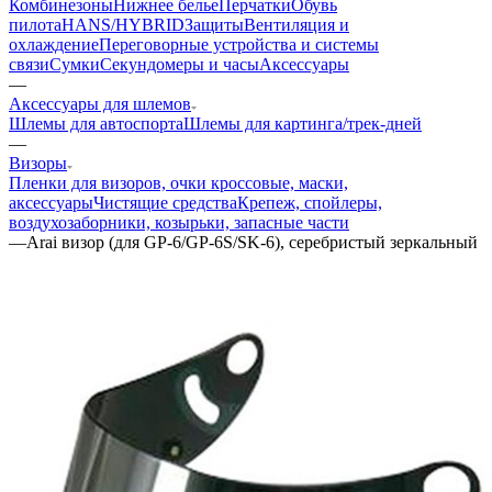
Комбинезоны
Нижнее белье
Перчатки
Обувь
пилота
HANS/HYBRID
Защиты
Вентиляция и
охлаждение
Переговорные устройства и системы
связи
Сумки
Секундомеры и часы
Аксессуары
—
Аксессуары для шлемов
Шлемы для автоспорта
Шлемы для картинга/трек-дней
—
Визоры
Пленки для визоров, очки кроссовые, маски,
аксессуары
Чистящие средства
Крепеж, спойлеры,
воздухозаборники, козырьки, запасные части
—
Arai визор (для GP-6/GP-6S/SK-6), серебристый зеркальный