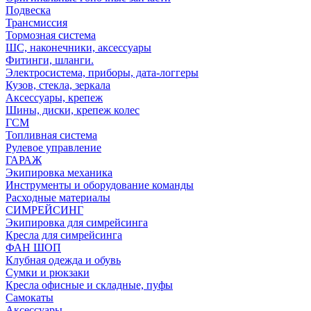
Подвеска
Трансмиссия
Тормозная система
ШС, наконечники, аксессуары
Фитинги, шланги.
Электросистема, приборы, дата-логгеры
Кузов, стекла, зеркала
Аксессуары, крепеж
Шины, диски, крепеж колес
ГСМ
Топливная система
Рулевое управление
ГАРАЖ
Экипировка механика
Инструменты и оборудование команды
Расходные материалы
СИМРЕЙСИНГ
Экипировка для симрейсинга
Кресла для симрейсинга
ФАН ШОП
Клубная одежда и обувь
Сумки и рюкзаки
Кресла офисные и складные, пуфы
Самокаты
Аксессуары