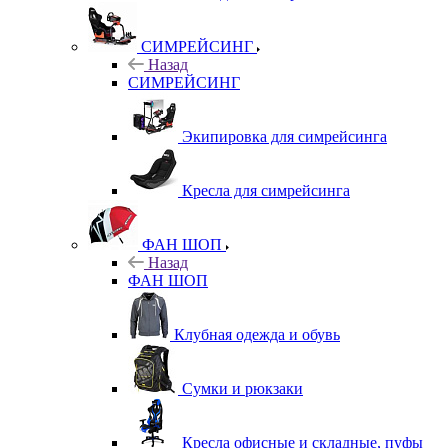
СИМРЕЙСИНГ
Назад
СИМРЕЙСИНГ
Экипировка для симрейсинга
Кресла для симрейсинга
ФАН ШОП
Назад
ФАН ШОП
Клубная одежда и обувь
Сумки и рюкзаки
Кресла офисные и складные, пуфы