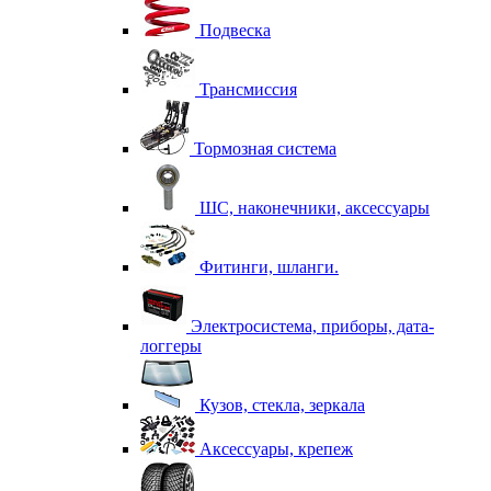
Подвеска
Трансмиссия
Тормозная система
ШС, наконечники, аксессуары
Фитинги, шланги.
Электросистема, приборы, дата-
логгеры
Кузов, стекла, зеркала
Аксессуары, крепеж