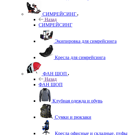
СИМРЕЙСИНГ
Назад
СИМРЕЙСИНГ
Экипировка для симрейсинга
Кресла для симрейсинга
ФАН ШОП
Назад
ФАН ШОП
Клубная одежда и обувь
Сумки и рюкзаки
Кресла офисные и складные, пуфы