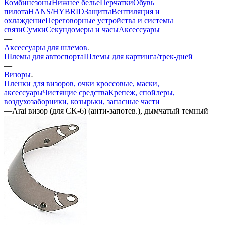
Комбинезоны
Нижнее белье
Перчатки
Обувь
пилота
HANS/HYBRID
Защиты
Вентиляция и
охлаждение
Переговорные устройства и системы
связи
Сумки
Секундомеры и часы
Аксессуары
—
Аксессуары для шлемов
Шлемы для автоспорта
Шлемы для картинга/трек-дней
—
Визоры
Пленки для визоров, очки кроссовые, маски,
аксессуары
Чистящие средства
Крепеж, спойлеры,
воздухозаборники, козырьки, запасные части
—
Arai визор (для CK-6) (анти-запотев.), дымчатый темный