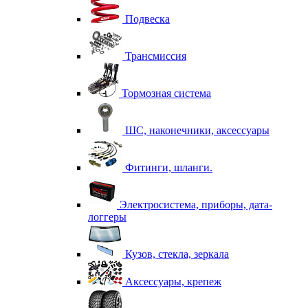
Подвеска
Трансмиссия
Тормозная система
ШС, наконечники, аксессуары
Фитинги, шланги.
Электросистема, приборы, дата-
логгеры
Кузов, стекла, зеркала
Аксессуары, крепеж