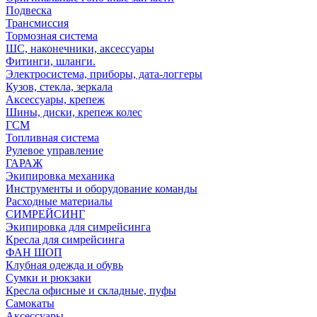
Подвеска
Трансмиссия
Тормозная система
ШС, наконечники, аксессуары
Фитинги, шланги.
Электросистема, приборы, дата-логгеры
Кузов, стекла, зеркала
Аксессуары, крепеж
Шины, диски, крепеж колес
ГСМ
Топливная система
Рулевое управление
ГАРАЖ
Экипировка механика
Инструменты и оборудование команды
Расходные материалы
СИМРЕЙСИНГ
Экипировка для симрейсинга
Кресла для симрейсинга
ФАН ШОП
Клубная одежда и обувь
Сумки и рюкзаки
Кресла офисные и складные, пуфы
Самокаты
Аксессуары