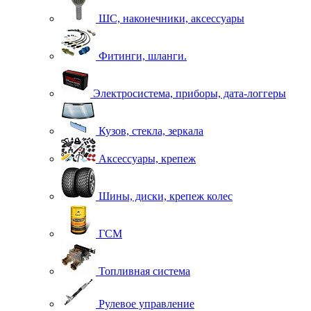
ШС, наконечники, аксессуары
Фитинги, шланги.
Электросистема, приборы, дата-логгеры
Кузов, стекла, зеркала
Аксессуары, крепеж
Шины, диски, крепеж колес
ГСМ
Топливная система
Рулевое управление