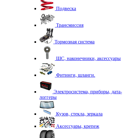
Подвеска
Трансмиссия
Тормозная система
ШС, наконечники, аксессуары
Фитинги, шланги.
Электросистема, приборы, дата-
логгеры
Кузов, стекла, зеркала
Аксессуары, крепеж