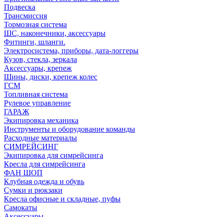
Подвеска
Трансмиссия
Тормозная система
ШС, наконечники, аксессуары
Фитинги, шланги.
Электросистема, приборы, дата-логгеры
Кузов, стекла, зеркала
Аксессуары, крепеж
Шины, диски, крепеж колес
ГСМ
Топливная система
Рулевое управление
ГАРАЖ
Экипировка механика
Инструменты и оборудование команды
Расходные материалы
СИМРЕЙСИНГ
Экипировка для симрейсинга
Кресла для симрейсинга
ФАН ШОП
Клубная одежда и обувь
Сумки и рюкзаки
Кресла офисные и складные, пуфы
Самокаты
Аксессуары