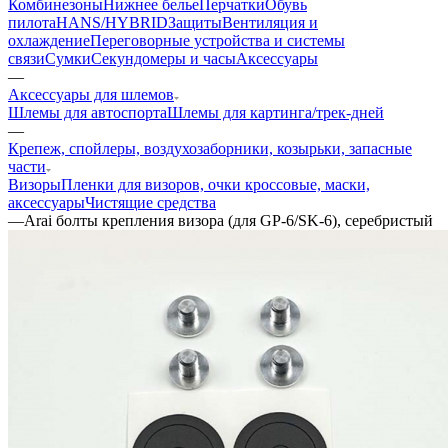
Комбинезоны
Нижнее белье
Перчатки
Обувь
пилота
HANS/HYBRID
Защиты
Вентиляция и
охлаждение
Переговорные устройства и системы
связи
Сумки
Секундомеры и часы
Аксессуары
—
Аксессуары для шлемов
Шлемы для автоспорта
Шлемы для картинга/трек-дней
—
Крепеж, спойлеры, воздухозаборники, козырьки, запасные
части
Визоры
Пленки для визоров, очки кроссовые, маски,
аксессуары
Чистящие средства
—
Arai болты крепления визора (для GP-6/SK-6), серебристый