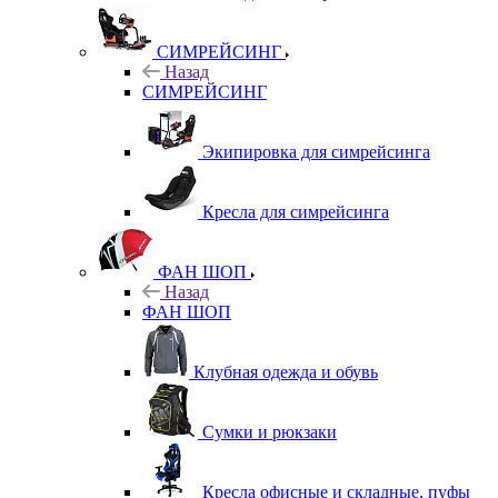
СИМРЕЙСИНГ
Назад
СИМРЕЙСИНГ
Экипировка для симрейсинга
Кресла для симрейсинга
ФАН ШОП
Назад
ФАН ШОП
Клубная одежда и обувь
Сумки и рюкзаки
Кресла офисные и складные, пуфы