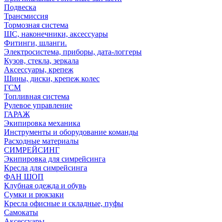
Подвеска
Трансмиссия
Тормозная система
ШС, наконечники, аксессуары
Фитинги, шланги.
Электросистема, приборы, дата-логгеры
Кузов, стекла, зеркала
Аксессуары, крепеж
Шины, диски, крепеж колес
ГСМ
Топливная система
Рулевое управление
ГАРАЖ
Экипировка механика
Инструменты и оборудование команды
Расходные материалы
СИМРЕЙСИНГ
Экипировка для симрейсинга
Кресла для симрейсинга
ФАН ШОП
Клубная одежда и обувь
Сумки и рюкзаки
Кресла офисные и складные, пуфы
Самокаты
Аксессуары