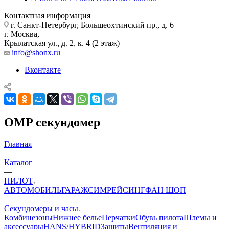
Контактная информация
г. Санкт-Петербург, Большеохтинский пр., д. 6
г. Москва,
Крылатская ул., д. 2, к. 4 (2 этаж)
info@shonx.ru
Вконтакте
OMP секундомер
Главная
—
Каталог
—
ПИЛОТ
АВТОМОБИЛЬ
ГАРАЖ
СИМРЕЙСИНГ
ФАН ШОП
—
Секундомеры и часы
Комбинезоны
Нижнее белье
Перчатки
Обувь пилота
Шлемы и
аксессуары
HANS/HYBRID
Защиты
Вентиляция и