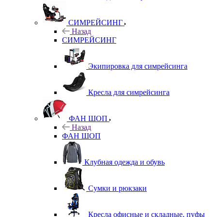
СИМРЕЙСИНГ
Назад
СИМРЕЙСИНГ
Экипировка для симрейсинга
Кресла для симрейсинга
ФАН ШОП
Назад
ФАН ШОП
Клубная одежда и обувь
Сумки и рюкзаки
Кресла офисные и складные, пуфы