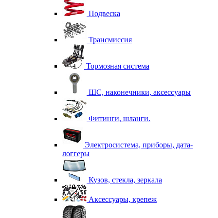
Подвеска
Трансмиссия
Тормозная система
ШС, наконечники, аксессуары
Фитинги, шланги.
Электросистема, приборы, дата-
логгеры
Кузов, стекла, зеркала
Аксессуары, крепеж