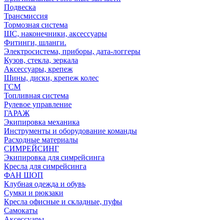
Подвеска
Трансмиссия
Тормозная система
ШС, наконечники, аксессуары
Фитинги, шланги.
Электросистема, приборы, дата-логгеры
Кузов, стекла, зеркала
Аксессуары, крепеж
Шины, диски, крепеж колес
ГСМ
Топливная система
Рулевое управление
ГАРАЖ
Экипировка механика
Инструменты и оборудование команды
Расходные материалы
СИМРЕЙСИНГ
Экипировка для симрейсинга
Кресла для симрейсинга
ФАН ШОП
Клубная одежда и обувь
Сумки и рюкзаки
Кресла офисные и складные, пуфы
Самокаты
Аксессуары