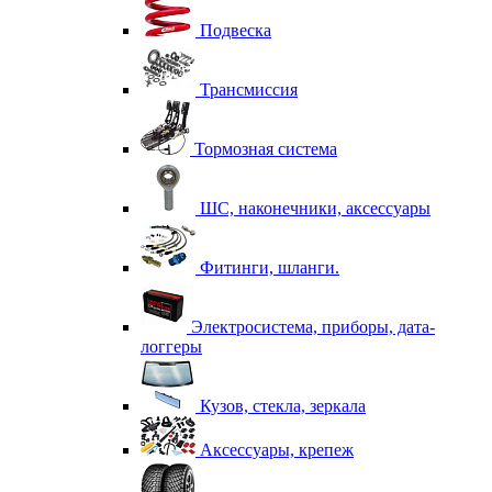
Подвеска
Трансмиссия
Тормозная система
ШС, наконечники, аксессуары
Фитинги, шланги.
Электросистема, приборы, дата-
логгеры
Кузов, стекла, зеркала
Аксессуары, крепеж