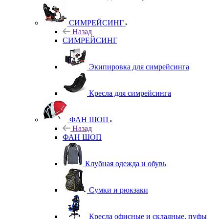
СИМРЕЙСИНГ
Назад
СИМРЕЙСИНГ
Экипировка для симрейсинга
Кресла для симрейсинга
ФАН ШОП
Назад
ФАН ШОП
Клубная одежда и обувь
Сумки и рюкзаки
Кресла офисные и складные, пуфы