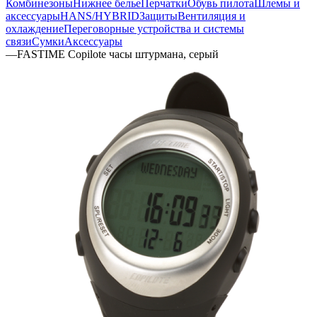
Комбинезоны
Нижнее белье
Перчатки
Обувь пилота
Шлемы и
аксессуары
HANS/HYBRID
Защиты
Вентиляция и
охлаждение
Переговорные устройства и системы
связи
Сумки
Аксессуары
—
FASTIME Copilote часы штурмана, серый