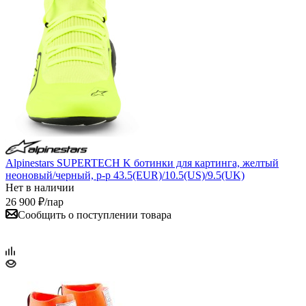
Alpinestars SUPERTECH K ботинки для картинга, желтый
неоновый/черный, р-р 43.5(EUR)/10.5(US)/9.5(UK)
Нет в наличии
26 900
₽
/пар
Сообщить о поступлении товара