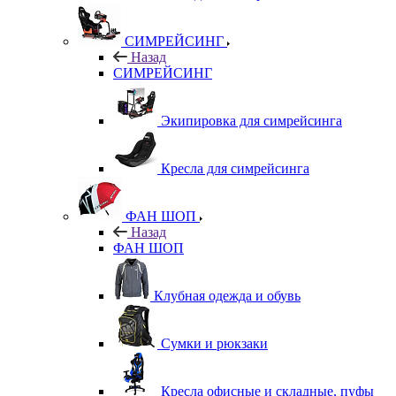
СИМРЕЙСИНГ
Назад
СИМРЕЙСИНГ
Экипировка для симрейсинга
Кресла для симрейсинга
ФАН ШОП
Назад
ФАН ШОП
Клубная одежда и обувь
Сумки и рюкзаки
Кресла офисные и складные, пуфы