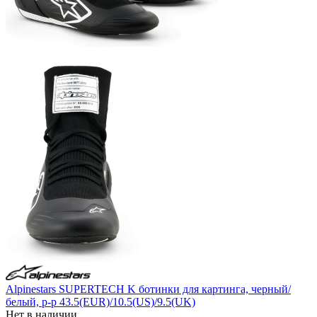
Alpinestars SUPERTECH K ботинки для картинга, черный/
белый, р-р 43.5(EUR)/10.5(US)/9.5(UK)
Нет в наличии