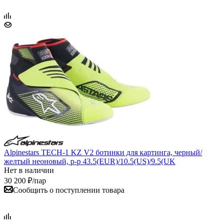
Alpinestars TECH-1 KZ V2 ботинки для картинга, черный/
желтый неоновый, р-р 43.5(EUR)/10.5(US)/9.5(UK
Нет в наличии
30 200
₽
/пар
Сообщить о поступлении товара