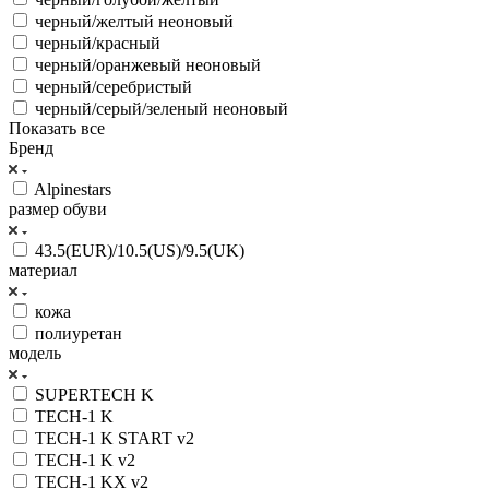
черный/желтый неоновый
черный/красный
черный/оранжевый неоновый
черный/серебристый
черный/серый/зеленый неоновый
Показать все
Бренд
Alpinestars
размер обуви
43.5(EUR)/10.5(US)/9.5(UK)
материал
кожа
полиуретан
модель
SUPERTECH K
TECH-1 K
TECH-1 K START v2
TECH-1 K v2
TECH-1 KX v2