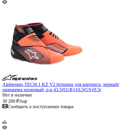
Alpinestars TECH-1 KZ V2 ботинки для картинга, черный/
оранжевы неоновый, р-р 43.5(EUR)/10.5(US)/9.5(
Нет в наличии
30 200
₽
/пар
Сообщить о поступлении товара