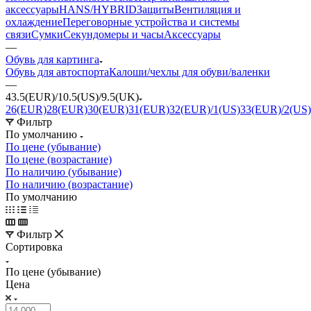
аксессуары
HANS/HYBRID
Защиты
Вентиляция и
охлаждение
Переговорные устройства и системы
связи
Сумки
Секундомеры и часы
Аксессуары
—
Обувь для картинга
Обувь для автоспорта
Калоши/чехлы для обуви/валенки
—
43.5(EUR)/10.5(US)/9.5(UK)
26(EUR)
28(EUR)
30(EUR)
31(EUR)
32(EUR)/1(US)
33(EUR)/2(US)
Фильтр
По умолчанию
По цене (убывание)
По цене (возрастание)
По наличию (убывание)
По наличию (возрастание)
По умолчанию
Фильтр
Сортировка
По цене (убывание)
Цена