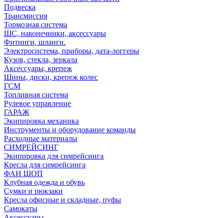
Подвеска
Трансмиссия
Тормозная система
ШС, наконечники, аксессуары
Фитинги, шланги.
Электросистема, приборы, дата-логгеры
Кузов, стекла, зеркала
Аксессуары, крепеж
Шины, диски, крепеж колес
ГСМ
Топливная система
Рулевое управление
ГАРАЖ
Экипировка механика
Инструменты и оборудование команды
Расходные материалы
СИМРЕЙСИНГ
Экипировка для симрейсинга
Кресла для симрейсинга
ФАН ШОП
Клубная одежда и обувь
Сумки и рюкзаки
Кресла офисные и складные, пуфы
Самокаты
Аксессуары