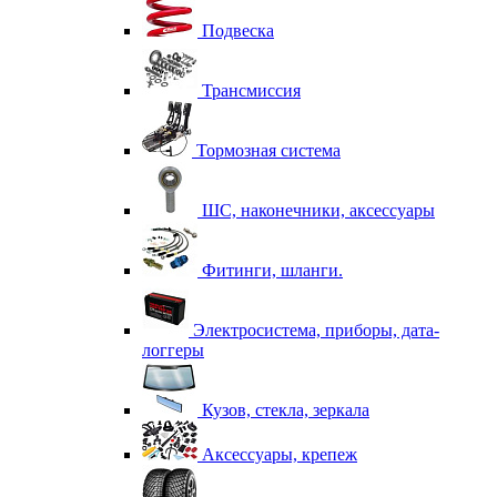
Подвеска
Трансмиссия
Тормозная система
ШС, наконечники, аксессуары
Фитинги, шланги.
Электросистема, приборы, дата-
логгеры
Кузов, стекла, зеркала
Аксессуары, крепеж