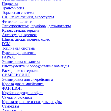
Подвеска
Трансмиссия
Тормозная система
ШС, наконечники, аксессуары
Фитинги, шланги.
Электросистема, приборы, дата-логгеры
Кузов, стекла, зеркала
Аксессуары, крепеж
Шины, диски, крепеж колес
ГСМ
Топливная система
Рулевое управление
ГАРАЖ
Экипировка механика
Инструменты и оборудование команды
Расходные материалы
СИМРЕЙСИНГ
Экипировка для симрейсинга
Кресла для симрейсинга
ФАН ШОП
Клубная одежда и обувь
Сумки и рюкзаки
Кресла офисные и складные, пуфы
Самокаты
Аксессуары