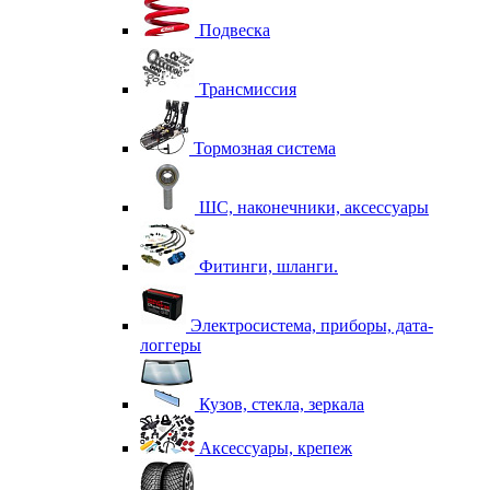
Подвеска
Трансмиссия
Тормозная система
ШС, наконечники, аксессуары
Фитинги, шланги.
Электросистема, приборы, дата-
логгеры
Кузов, стекла, зеркала
Аксессуары, крепеж