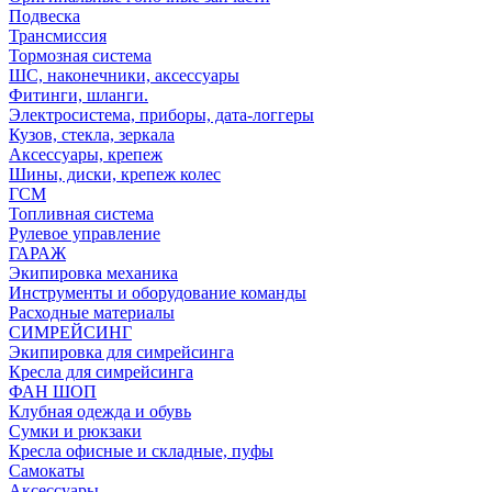
Подвеска
Трансмиссия
Тормозная система
ШС, наконечники, аксессуары
Фитинги, шланги.
Электросистема, приборы, дата-логгеры
Кузов, стекла, зеркала
Аксессуары, крепеж
Шины, диски, крепеж колес
ГСМ
Топливная система
Рулевое управление
ГАРАЖ
Экипировка механика
Инструменты и оборудование команды
Расходные материалы
СИМРЕЙСИНГ
Экипировка для симрейсинга
Кресла для симрейсинга
ФАН ШОП
Клубная одежда и обувь
Сумки и рюкзаки
Кресла офисные и складные, пуфы
Самокаты
Аксессуары