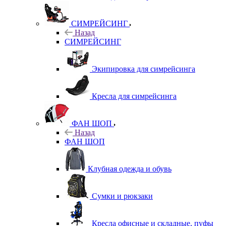
СИМРЕЙСИНГ
Назад
СИМРЕЙСИНГ
Экипировка для симрейсинга
Кресла для симрейсинга
ФАН ШОП
Назад
ФАН ШОП
Клубная одежда и обувь
Сумки и рюкзаки
Кресла офисные и складные, пуфы