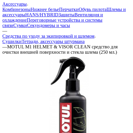
Аксессуары
Комбинезоны
Нижнее белье
Перчатки
Обувь пилота
Шлемы и
аксессуары
HANS/HYBRID
Защиты
Вентиляция и
охлаждение
Переговорные устройства и системы
связи
Сумки
Секундомеры и часы
—
Средства по уходу за экипировкой и шлемом
Сушилки
Тетради, аксессуары штурмана
—
MOTUL M1 HELMET & VISOR CLEAN cредство для
очистки внешней поверхности и стекла шлема (250 мл.)