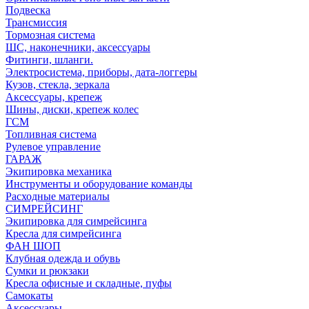
Подвеска
Трансмиссия
Тормозная система
ШС, наконечники, аксессуары
Фитинги, шланги.
Электросистема, приборы, дата-логгеры
Кузов, стекла, зеркала
Аксессуары, крепеж
Шины, диски, крепеж колес
ГСМ
Топливная система
Рулевое управление
ГАРАЖ
Экипировка механика
Инструменты и оборудование команды
Расходные материалы
СИМРЕЙСИНГ
Экипировка для симрейсинга
Кресла для симрейсинга
ФАН ШОП
Клубная одежда и обувь
Сумки и рюкзаки
Кресла офисные и складные, пуфы
Самокаты
Аксессуары