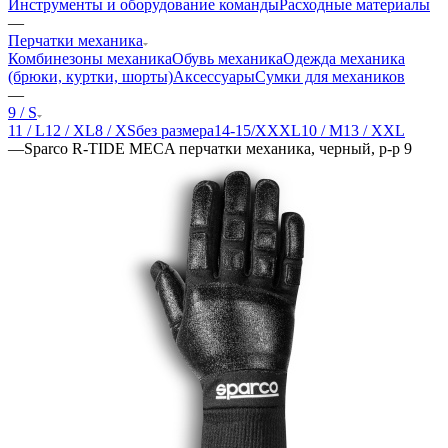
Инструменты и оборудование команды
Расходные материалы
—
Перчатки механика
Комбинезоны механика
Обувь механика
Одежда механика
(брюки, куртки, шорты)
Аксессуары
Сумки для механиков
—
9 / S
11 / L
12 / XL
8 / XS
без размера
14-15/XXXL
10 / M
13 / XXL
—
Sparco R-TIDE MECA перчатки механика, черный, р-р 9