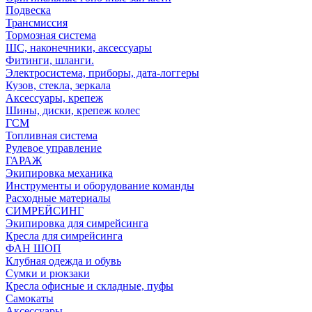
Подвеска
Трансмиссия
Тормозная система
ШС, наконечники, аксессуары
Фитинги, шланги.
Электросистема, приборы, дата-логгеры
Кузов, стекла, зеркала
Аксессуары, крепеж
Шины, диски, крепеж колес
ГСМ
Топливная система
Рулевое управление
ГАРАЖ
Экипировка механика
Инструменты и оборудование команды
Расходные материалы
СИМРЕЙСИНГ
Экипировка для симрейсинга
Кресла для симрейсинга
ФАН ШОП
Клубная одежда и обувь
Сумки и рюкзаки
Кресла офисные и складные, пуфы
Самокаты
Аксессуары