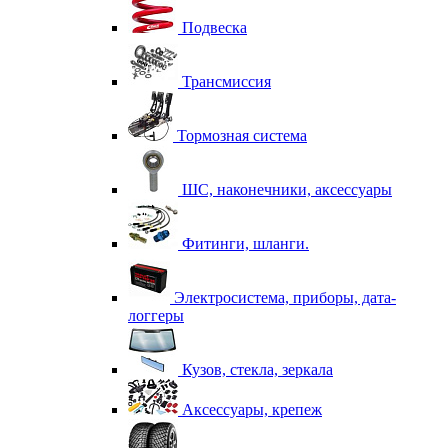
Подвеска
Трансмиссия
Тормозная система
ШС, наконечники, аксессуары
Фитинги, шланги.
Электросистема, приборы, дата-
логгеры
Кузов, стекла, зеркала
Аксессуары, крепеж