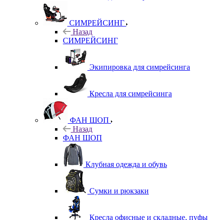
СИМРЕЙСИНГ
Назад
СИМРЕЙСИНГ
Экипировка для симрейсинга
Кресла для симрейсинга
ФАН ШОП
Назад
ФАН ШОП
Клубная одежда и обувь
Сумки и рюкзаки
Кресла офисные и складные, пуфы