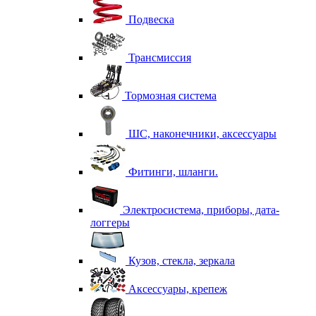
Подвеска
Трансмиссия
Тормозная система
ШС, наконечники, аксессуары
Фитинги, шланги.
Электросистема, приборы, дата-
логгеры
Кузов, стекла, зеркала
Аксессуары, крепеж