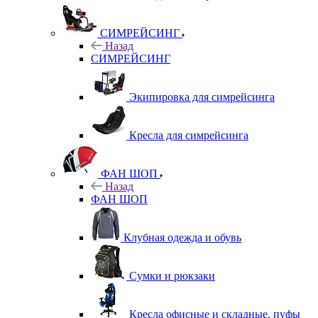
СИМРЕЙСИНГ
Назад
СИМРЕЙСИНГ
Экипировка для симрейсинга
Кресла для симрейсинга
ФАН ШОП
Назад
ФАН ШОП
Клубная одежда и обувь
Сумки и рюкзаки
Кресла офисные и складные, пуфы