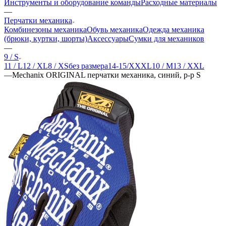
Инструменты и оборудование команды
Расходные материалы
—
Перчатки механика
Комбинезоны механика
Обувь механика
Одежда механика
(брюки, куртки, шорты)
Аксессуары
Сумки для механиков
—
9 / S
11 / L
12 / XL
8 / XS
без размера
14-15/XXXL
10 / M
13 / XXL
—
Mechanix ORIGINAL перчатки механика, синий, р-р S