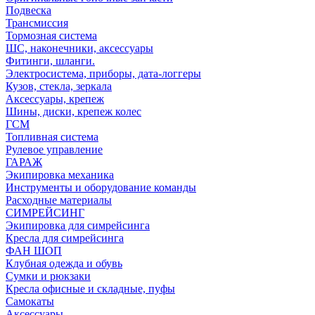
Подвеска
Трансмиссия
Тормозная система
ШС, наконечники, аксессуары
Фитинги, шланги.
Электросистема, приборы, дата-логгеры
Кузов, стекла, зеркала
Аксессуары, крепеж
Шины, диски, крепеж колес
ГСМ
Топливная система
Рулевое управление
ГАРАЖ
Экипировка механика
Инструменты и оборудование команды
Расходные материалы
СИМРЕЙСИНГ
Экипировка для симрейсинга
Кресла для симрейсинга
ФАН ШОП
Клубная одежда и обувь
Сумки и рюкзаки
Кресла офисные и складные, пуфы
Самокаты
Аксессуары