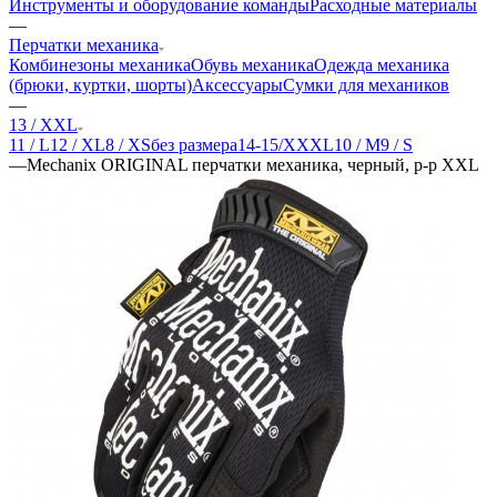
Инструменты и оборудование команды
Расходные материалы
—
Перчатки механика
Комбинезоны механика
Обувь механика
Одежда механика
(брюки, куртки, шорты)
Аксессуары
Сумки для механиков
—
13 / XXL
11 / L
12 / XL
8 / XS
без размера
14-15/XXXL
10 / M
9 / S
—
Mechanix ORIGINAL перчатки механика, черный, р-р XXL