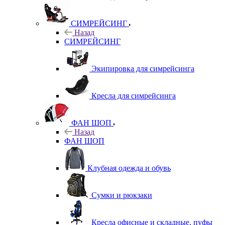
СИМРЕЙСИНГ
Назад
СИМРЕЙСИНГ
Экипировка для симрейсинга
Кресла для симрейсинга
ФАН ШОП
Назад
ФАН ШОП
Клубная одежда и обувь
Сумки и рюкзаки
Кресла офисные и складные, пуфы