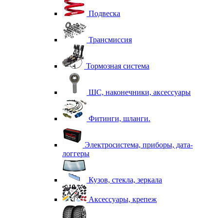
Подвеска
Трансмиссия
Тормозная система
ШС, наконечники, аксессуары
Фитинги, шланги.
Электросистема, приборы, дата-
логгеры
Кузов, стекла, зеркала
Аксессуары, крепеж