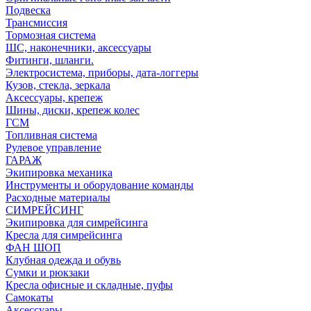
Подвеска
Трансмиссия
Тормозная система
ШС, наконечники, аксессуары
Фитинги, шланги.
Электросистема, приборы, дата-логгеры
Кузов, стекла, зеркала
Аксессуары, крепеж
Шины, диски, крепеж колес
ГСМ
Топливная система
Рулевое управление
ГАРАЖ
Экипировка механика
Инструменты и оборудование команды
Расходные материалы
СИМРЕЙСИНГ
Экипировка для симрейсинга
Кресла для симрейсинга
ФАН ШОП
Клубная одежда и обувь
Сумки и рюкзаки
Кресла офисные и складные, пуфы
Самокаты
Аксессуары