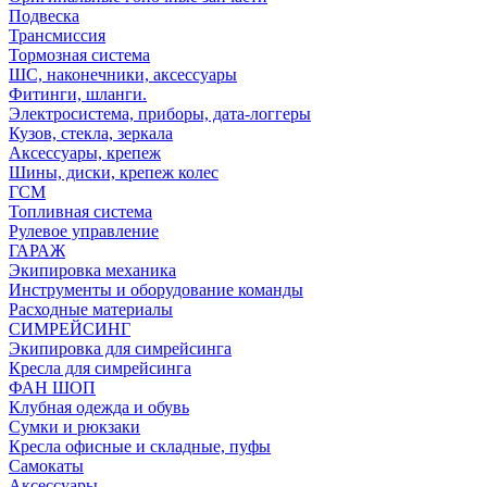
Подвеска
Трансмиссия
Тормозная система
ШС, наконечники, аксессуары
Фитинги, шланги.
Электросистема, приборы, дата-логгеры
Кузов, стекла, зеркала
Аксессуары, крепеж
Шины, диски, крепеж колес
ГСМ
Топливная система
Рулевое управление
ГАРАЖ
Экипировка механика
Инструменты и оборудование команды
Расходные материалы
СИМРЕЙСИНГ
Экипировка для симрейсинга
Кресла для симрейсинга
ФАН ШОП
Клубная одежда и обувь
Сумки и рюкзаки
Кресла офисные и складные, пуфы
Самокаты
Аксессуары