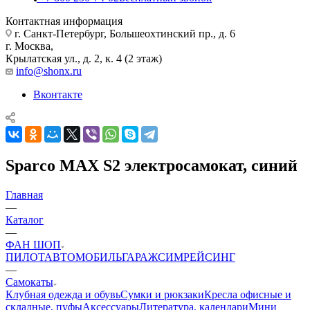
Контактная информация
г. Санкт-Петербург, Большеохтинский пр., д. 6
г. Москва,
Крылатская ул., д. 2, к. 4 (2 этаж)
info@shonx.ru
Вконтакте
Sparco MAX S2 электросамокат, синий
Главная
—
Каталог
—
ФАН ШОП
ПИЛОТ
АВТОМОБИЛЬ
ГАРАЖ
СИМРЕЙСИНГ
—
Самокаты
Клубная одежда и обувь
Сумки и рюкзаки
Кресла офисные и
складные, пуфы
Аксессуары
Литература, календари
Мини