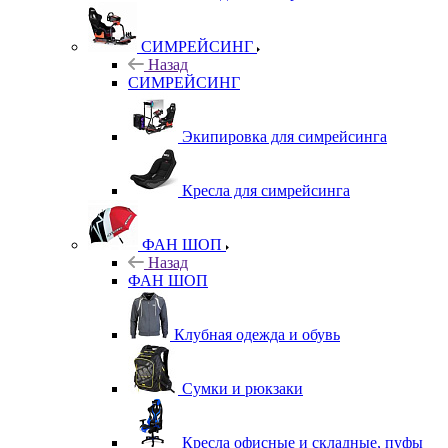
СИМРЕЙСИНГ
Назад
СИМРЕЙСИНГ
Экипировка для симрейсинга
Кресла для симрейсинга
ФАН ШОП
Назад
ФАН ШОП
Клубная одежда и обувь
Сумки и рюкзаки
Кресла офисные и складные, пуфы