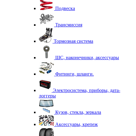
Подвеска
Трансмиссия
Тормозная система
ШС, наконечники, аксессуары
Фитинги, шланги.
Электросистема, приборы, дата-
логгеры
Кузов, стекла, зеркала
Аксессуары, крепеж