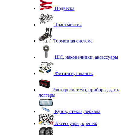
Подвеска
Трансмиссия
Тормозная система
ШС, наконечники, аксессуары
Фитинги, шланги.
Электросистема, приборы, дата-
логгеры
Кузов, стекла, зеркала
Аксессуары, крепеж