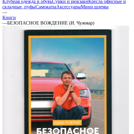
Клубная одежда и обувь
Сумки и рюкзаки
Кресла офисные и
складные, пуфы
Самокаты
Аксессуары
Мини шлемы
—
Книги
—
БЕЗОПАСНОЕ ВОЖДЕНИЕ (И. Чужмар)