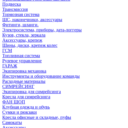
Подвеска
Трансмиссия
Тормозная система
ШС, наконечники, аксессуары
Фитинги, шланги.
Электросистема, приборы, дата-логгеры
Кузов, стекла, зеркала
Аксессуары, крепеж
Шины, диски, крепеж колес
ГСМ
Топливная система
Рулевое управление
ГАРАЖ
Экипировка механика
Инструменты и оборудование команды
Расходные материалы
СИМРЕЙСИНГ
Экипировка для симрейсинга
Кресла для симрейсинга
ФАН ШОП
Клубная одежда и обувь
Сумки и рюкзаки
Кресла офисные и складные, пуфы
Самокаты
Аксессуары