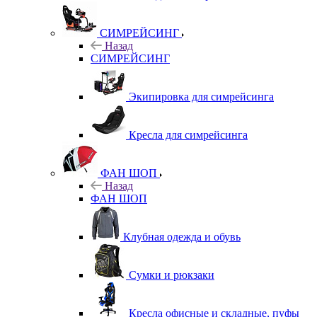
СИМРЕЙСИНГ
Назад
СИМРЕЙСИНГ
Экипировка для симрейсинга
Кресла для симрейсинга
ФАН ШОП
Назад
ФАН ШОП
Клубная одежда и обувь
Сумки и рюкзаки
Кресла офисные и складные, пуфы