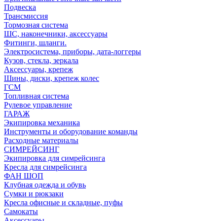
Подвеска
Трансмиссия
Тормозная система
ШС, наконечники, аксессуары
Фитинги, шланги.
Электросистема, приборы, дата-логгеры
Кузов, стекла, зеркала
Аксессуары, крепеж
Шины, диски, крепеж колес
ГСМ
Топливная система
Рулевое управление
ГАРАЖ
Экипировка механика
Инструменты и оборудование команды
Расходные материалы
СИМРЕЙСИНГ
Экипировка для симрейсинга
Кресла для симрейсинга
ФАН ШОП
Клубная одежда и обувь
Сумки и рюкзаки
Кресла офисные и складные, пуфы
Самокаты
Аксессуары