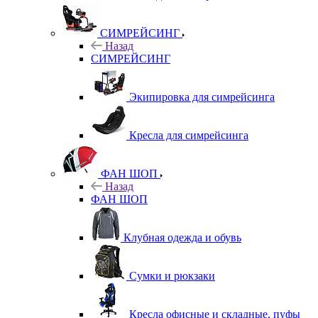
СИМРЕЙСИНГ
Назад
СИМРЕЙСИНГ
Экипировка для симрейсинга
Кресла для симрейсинга
ФАН ШОП
Назад
ФАН ШОП
Клубная одежда и обувь
Сумки и рюкзаки
Кресла офисные и складные, пуфы