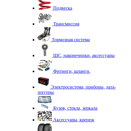
Подвеска
Трансмиссия
Тормозная система
ШС, наконечники, аксессуары
Фитинги, шланги.
Электросистема, приборы, дата-
логгеры
Кузов, стекла, зеркала
Аксессуары, крепеж