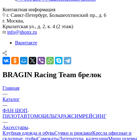
Контактная информация
г. Санкт-Петербург, Большеохтинский пр., д. 6
г. Москва,
Крылатская ул., д. 2, к. 4 (2 этаж)
info@shonx.ru
Вконтакте
BRAGIN Racing Team брелок
Главная
—
Каталог
—
ФАН ШОП
ПИЛОТ
АВТОМОБИЛЬ
ГАРАЖ
СИМРЕЙСИНГ
—
Аксессуары
Клубная одежда и обувь
Сумки и рюкзаки
Кресла офисные и
складные, пуфы
Самокаты
Литература, календари
Мини шлемы