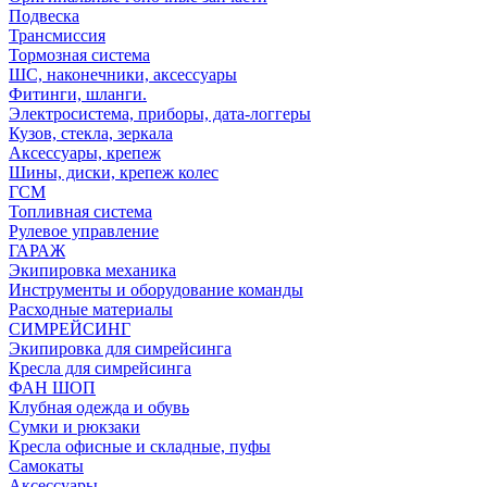
Подвеска
Трансмиссия
Тормозная система
ШС, наконечники, аксессуары
Фитинги, шланги.
Электросистема, приборы, дата-логгеры
Кузов, стекла, зеркала
Аксессуары, крепеж
Шины, диски, крепеж колес
ГСМ
Топливная система
Рулевое управление
ГАРАЖ
Экипировка механика
Инструменты и оборудование команды
Расходные материалы
СИМРЕЙСИНГ
Экипировка для симрейсинга
Кресла для симрейсинга
ФАН ШОП
Клубная одежда и обувь
Сумки и рюкзаки
Кресла офисные и складные, пуфы
Самокаты
Аксессуары