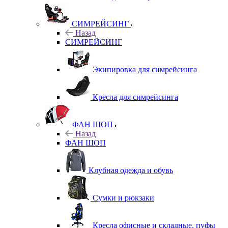
СИМРЕЙСИНГ
Назад
СИМРЕЙСИНГ
Экипировка для симрейсинга
Кресла для симрейсинга
ФАН ШОП
Назад
ФАН ШОП
Клубная одежда и обувь
Сумки и рюкзаки
Кресла офисные и складные, пуфы