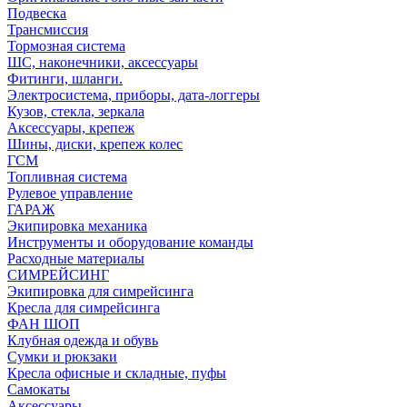
Подвеска
Трансмиссия
Тормозная система
ШС, наконечники, аксессуары
Фитинги, шланги.
Электросистема, приборы, дата-логгеры
Кузов, стекла, зеркала
Аксессуары, крепеж
Шины, диски, крепеж колес
ГСМ
Топливная система
Рулевое управление
ГАРАЖ
Экипировка механика
Инструменты и оборудование команды
Расходные материалы
СИМРЕЙСИНГ
Экипировка для симрейсинга
Кресла для симрейсинга
ФАН ШОП
Клубная одежда и обувь
Сумки и рюкзаки
Кресла офисные и складные, пуфы
Самокаты
Аксессуары