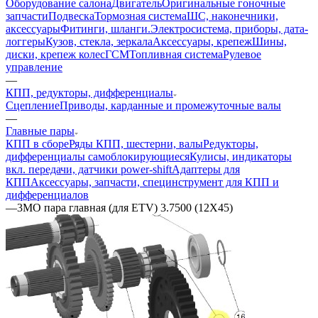
Оборудование салона
Двигатель
Оригинальные гоночные
запчасти
Подвеска
Тормозная система
ШС, наконечники,
аксессуары
Фитинги, шланги.
Электросистема, приборы, дата-
логгеры
Кузов, стекла, зеркала
Аксессуары, крепеж
Шины,
диски, крепеж колес
ГСМ
Топливная система
Рулевое
управление
—
КПП, редукторы, дифференциалы
Сцепление
Приводы, карданные и промежуточные валы
—
Главные пары
КПП в сборе
Ряды КПП, шестерни, валы
Редукторы,
дифференциалы самоблокирующиеся
Кулисы, индикаторы
вкл. передачи, датчики power-shift
Адаптеры для
КПП
Аксессуары, запчасти, специнструмент для КПП и
дифференциалов
—
3MO пара главная (для ETV) 3.7500 (12Х45)