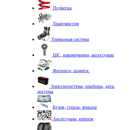
Подвеска
Трансмиссия
Тормозная система
ШС, наконечники, аксессуары
Фитинги, шланги.
Электросистема, приборы, дата-
логгеры
Кузов, стекла, зеркала
Аксессуары, крепеж