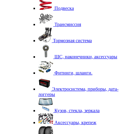
Подвеска
Трансмиссия
Тормозная система
ШС, наконечники, аксессуары
Фитинги, шланги.
Электросистема, приборы, дата-
логгеры
Кузов, стекла, зеркала
Аксессуары, крепеж