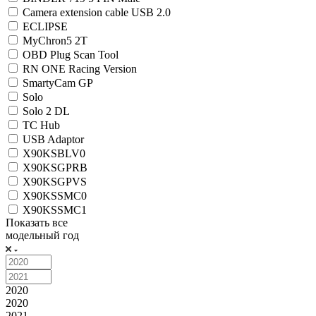
Camera extension cable USB 2.0
ECLIPSE
MyChron5 2T
OBD Plug Scan Tool
RN ONE Racing Version
SmartyCam GP
Solo
Solo 2 DL
TC Hub
USB Adaptor
X90KSBLV0
X90KSGPRB
X90KSGPVS
X90KSSMC0
X90KSSMC1
Показать все
модельный год
2020
2020
2021