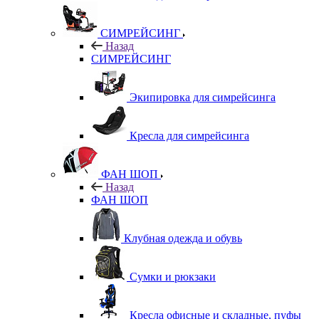
СИМРЕЙСИНГ
Назад
СИМРЕЙСИНГ
Экипировка для симрейсинга
Кресла для симрейсинга
ФАН ШОП
Назад
ФАН ШОП
Клубная одежда и обувь
Сумки и рюкзаки
Кресла офисные и складные, пуфы