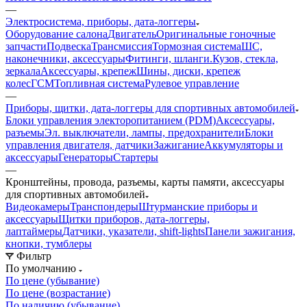
—
Электросистема, приборы, дата-логгеры
Оборудование салона
Двигатель
Оригинальные гоночные
запчасти
Подвеска
Трансмиссия
Тормозная система
ШС,
наконечники, аксессуары
Фитинги, шланги.
Кузов, стекла,
зеркала
Аксессуары, крепеж
Шины, диски, крепеж
колес
ГСМ
Топливная система
Рулевое управление
—
Приборы, щитки, дата-логгеры для спортивных автомобилей
Блоки управления электоропитанием (PDM)
Аксессуары,
разъемы
Эл. выключатели, лампы, предохранители
Блоки
управления двигателя, датчики
Зажигание
Аккумуляторы и
аксессуары
Генераторы
Стартеры
—
Кронштейны, провода, разъемы, карты памяти, аксессуары
для спортивных автомобилей
Видеокамеры
Транспондеры
Штурманские приборы и
аксессуары
Щитки приборов, дата-логгеры,
лаптаймеры
Датчики, указатели, shift-lights
Панели зажигания,
кнопки, тумблеры
Фильтр
По умолчанию
По цене (убывание)
По цене (возрастание)
По наличию (убывание)