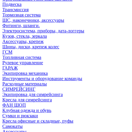
Подвеска
Трансмиссия
Тормозная система
ШС, наконечники, аксессуары
Фитинги, шланги.
Электросистема, приборы, дата-логгеры
Кузов, стекла, зеркала
Аксессуары, крепеж
Шины, диски, крепеж колес
ГСМ
Топливная система
Рулевое управление
ГАРАЖ
Экипировка механика
Инструменты и оборудование команды
Расходные материалы
СИМРЕЙСИНГ
Экипировка для симрейсинга
Кресла для симрейсинга
ФАН ШОП
Клубная одежда и обувь
Сумки и рюкзаки
Кресла офисные и складные, пуфы
Самокаты
Аксессуары