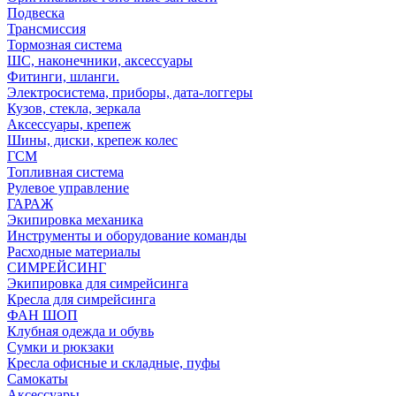
Подвеска
Трансмиссия
Тормозная система
ШС, наконечники, аксессуары
Фитинги, шланги.
Электросистема, приборы, дата-логгеры
Кузов, стекла, зеркала
Аксессуары, крепеж
Шины, диски, крепеж колес
ГСМ
Топливная система
Рулевое управление
ГАРАЖ
Экипировка механика
Инструменты и оборудование команды
Расходные материалы
СИМРЕЙСИНГ
Экипировка для симрейсинга
Кресла для симрейсинга
ФАН ШОП
Клубная одежда и обувь
Сумки и рюкзаки
Кресла офисные и складные, пуфы
Самокаты
Аксессуары