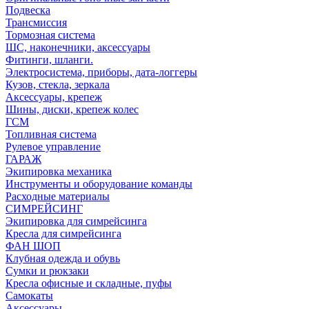
Подвеска
Трансмиссия
Тормозная система
ШС, наконечники, аксессуары
Фитинги, шланги.
Электросистема, приборы, дата-логгеры
Кузов, стекла, зеркала
Аксессуары, крепеж
Шины, диски, крепеж колес
ГСМ
Топливная система
Рулевое управление
ГАРАЖ
Экипировка механика
Инструменты и оборудование команды
Расходные материалы
СИМРЕЙСИНГ
Экипировка для симрейсинга
Кресла для симрейсинга
ФАН ШОП
Клубная одежда и обувь
Сумки и рюкзаки
Кресла офисные и складные, пуфы
Самокаты
Аксессуары