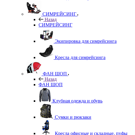
СИМРЕЙСИНГ
Назад
СИМРЕЙСИНГ
Экипировка для симрейсинга
Кресла для симрейсинга
ФАН ШОП
Назад
ФАН ШОП
Клубная одежда и обувь
Сумки и рюкзаки
Кресла офисные и складные, пуфы