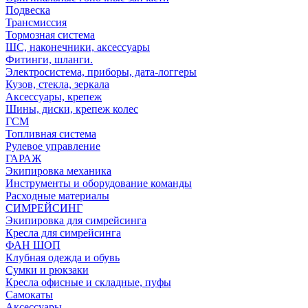
Подвеска
Трансмиссия
Тормозная система
ШС, наконечники, аксессуары
Фитинги, шланги.
Электросистема, приборы, дата-логгеры
Кузов, стекла, зеркала
Аксессуары, крепеж
Шины, диски, крепеж колес
ГСМ
Топливная система
Рулевое управление
ГАРАЖ
Экипировка механика
Инструменты и оборудование команды
Расходные материалы
СИМРЕЙСИНГ
Экипировка для симрейсинга
Кресла для симрейсинга
ФАН ШОП
Клубная одежда и обувь
Сумки и рюкзаки
Кресла офисные и складные, пуфы
Самокаты
Аксессуары