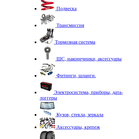
Подвеска
Трансмиссия
Тормозная система
ШС, наконечники, аксессуары
Фитинги, шланги.
Электросистема, приборы, дата-
логгеры
Кузов, стекла, зеркала
Аксессуары, крепеж