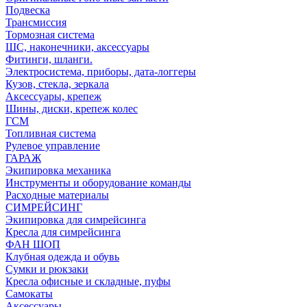
Подвеска
Трансмиссия
Тормозная система
ШС, наконечники, аксессуары
Фитинги, шланги.
Электросистема, приборы, дата-логгеры
Кузов, стекла, зеркала
Аксессуары, крепеж
Шины, диски, крепеж колес
ГСМ
Топливная система
Рулевое управление
ГАРАЖ
Экипировка механика
Инструменты и оборудование команды
Расходные материалы
СИМРЕЙСИНГ
Экипировка для симрейсинга
Кресла для симрейсинга
ФАН ШОП
Клубная одежда и обувь
Сумки и рюкзаки
Кресла офисные и складные, пуфы
Самокаты
Аксессуары