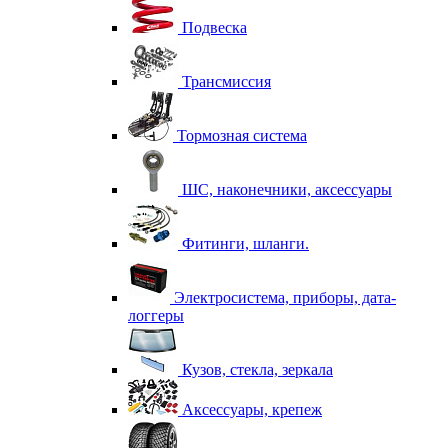
Подвеска
Трансмиссия
Тормозная система
ШС, наконечники, аксессуары
Фитинги, шланги.
Электросистема, приборы, дата-
логгеры
Кузов, стекла, зеркала
Аксессуары, крепеж