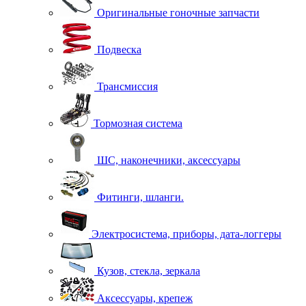
Оригинальные гоночные запчасти
Подвеска
Трансмиссия
Тормозная система
ШС, наконечники, аксессуары
Фитинги, шланги.
Электросистема, приборы, дата-логгеры
Кузов, стекла, зеркала
Аксессуары, крепеж