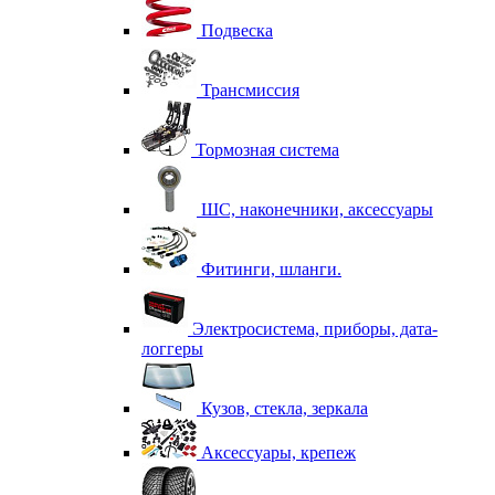
Подвеска
Трансмиссия
Тормозная система
ШС, наконечники, аксессуары
Фитинги, шланги.
Электросистема, приборы, дата-
логгеры
Кузов, стекла, зеркала
Аксессуары, крепеж