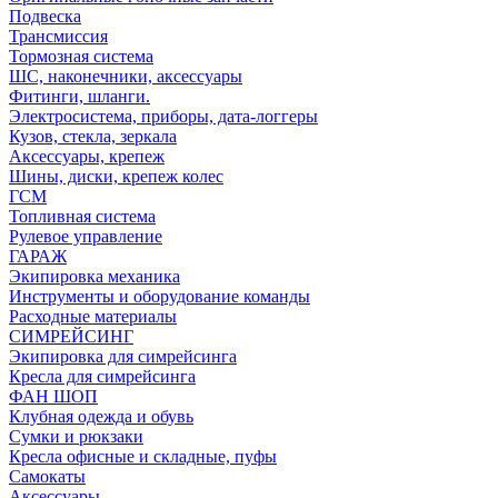
Подвеска
Трансмиссия
Тормозная система
ШС, наконечники, аксессуары
Фитинги, шланги.
Электросистема, приборы, дата-логгеры
Кузов, стекла, зеркала
Аксессуары, крепеж
Шины, диски, крепеж колес
ГСМ
Топливная система
Рулевое управление
ГАРАЖ
Экипировка механика
Инструменты и оборудование команды
Расходные материалы
СИМРЕЙСИНГ
Экипировка для симрейсинга
Кресла для симрейсинга
ФАН ШОП
Клубная одежда и обувь
Сумки и рюкзаки
Кресла офисные и складные, пуфы
Самокаты
Аксессуары