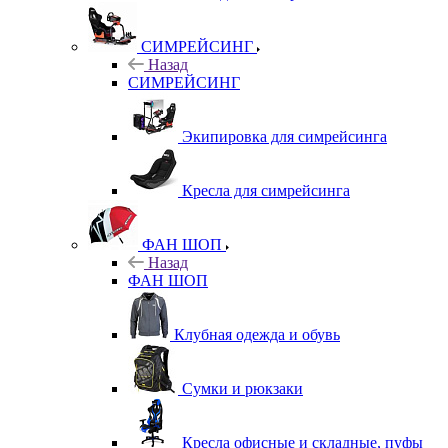
СИМРЕЙСИНГ
Назад
СИМРЕЙСИНГ
Экипировка для симрейсинга
Кресла для симрейсинга
ФАН ШОП
Назад
ФАН ШОП
Клубная одежда и обувь
Сумки и рюкзаки
Кресла офисные и складные, пуфы