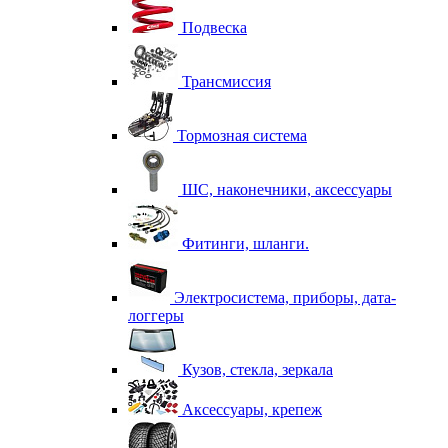
Подвеска
Трансмиссия
Тормозная система
ШС, наконечники, аксессуары
Фитинги, шланги.
Электросистема, приборы, дата-
логгеры
Кузов, стекла, зеркала
Аксессуары, крепеж