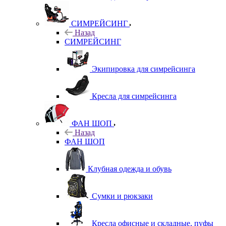
СИМРЕЙСИНГ
Назад
СИМРЕЙСИНГ
Экипировка для симрейсинга
Кресла для симрейсинга
ФАН ШОП
Назад
ФАН ШОП
Клубная одежда и обувь
Сумки и рюкзаки
Кресла офисные и складные, пуфы