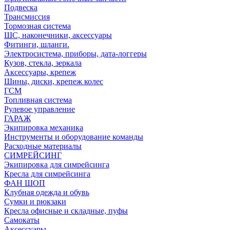
Подвеска
Трансмиссия
Тормозная система
ШС, наконечники, аксессуары
Фитинги, шланги.
Электросистема, приборы, дата-логгеры
Кузов, стекла, зеркала
Аксессуары, крепеж
Шины, диски, крепеж колес
ГСМ
Топливная система
Рулевое управление
ГАРАЖ
Экипировка механика
Инструменты и оборудование команды
Расходные материалы
СИМРЕЙСИНГ
Экипировка для симрейсинга
Кресла для симрейсинга
ФАН ШОП
Клубная одежда и обувь
Сумки и рюкзаки
Кресла офисные и складные, пуфы
Самокаты
Аксессуары