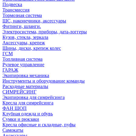
Подвеска
Трансмиссия
Тормозная система
ШС, наконечники, аксессуары
Фитинги, шланги.
Электросистема, приборы, дата-логгеры
Кузов, стекла, зеркала
Аксессуары, крепеж
Шины, диски, крепеж колес
ГСМ
Топливная система
Рулевое управление
ГАРАЖ
Экипировка механика
Инструменты и оборудование команды
Расходные материалы
СИМРЕЙСИНГ
Экипировка для симрейсинга
Кресла для симрейсинга
ФАН ШОП
Клубная одежда и обувь
Сумки и рюкзаки
Кресла офисные и складные, пуфы
Самокаты
Аксессуары