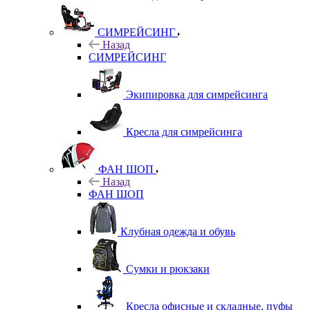
СИМРЕЙСИНГ
Назад
СИМРЕЙСИНГ
Экипировка для симрейсинга
Кресла для симрейсинга
ФАН ШОП
Назад
ФАН ШОП
Клубная одежда и обувь
Сумки и рюкзаки
Кресла офисные и складные, пуфы