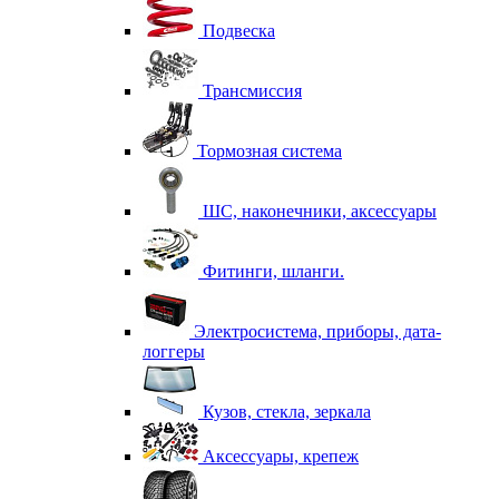
Подвеска
Трансмиссия
Тормозная система
ШС, наконечники, аксессуары
Фитинги, шланги.
Электросистема, приборы, дата-
логгеры
Кузов, стекла, зеркала
Аксессуары, крепеж