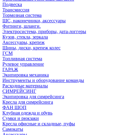
Подвеска
Трансмиссия
Тормозная система
ШС, наконечники, аксессуары
Фитинги, шланги.
Электросистема, приборы, дата-логгеры
Кузов, стекла, зеркала
Аксессуары, крепеж
Шины, диски, крепеж колес
ГСМ
Топливная система
Рулевое управление
ГАРАЖ
Экипировка механика
Инструменты и оборудование команды
Расходные материалы
СИМРЕЙСИНГ
Экипировка для симрейсинга
Кресла для симрейсинга
ФАН ШОП
Клубная одежда и обувь
Сумки и рюкзаки
Кресла офисные и складные, пуфы
Самокаты
Аксессуары