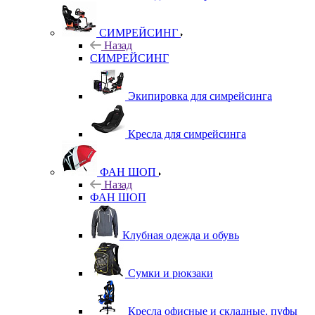
СИМРЕЙСИНГ
Назад
СИМРЕЙСИНГ
Экипировка для симрейсинга
Кресла для симрейсинга
ФАН ШОП
Назад
ФАН ШОП
Клубная одежда и обувь
Сумки и рюкзаки
Кресла офисные и складные, пуфы