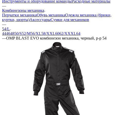
Инструменты и оборудование команды
Расходные материалы
—
Комбинезоны механика
Перчатки механика
Обувь механика
Одежда механика (брюки,
куртки, шорты)
Аксессуары
Сумки для механиков
—
54/L
44
46
48
50/S
52/M
56/XL
58/XXL
60
62/XXXL
64
—
OMP BLAST EVO комбинезон механика, черный, р-р 54