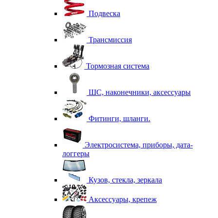
Подвеска
Трансмиссия
Тормозная система
ШС, наконечники, аксессуары
Фитинги, шланги.
Электросистема, приборы, дата-
логгеры
Кузов, стекла, зеркала
Аксессуары, крепеж