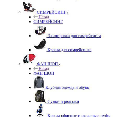
СИМРЕЙСИНГ
Назад
СИМРЕЙСИНГ
Экипировка для симрейсинга
Кресла для симрейсинга
ФАН ШОП
Назад
ФАН ШОП
Клубная одежда и обувь
Сумки и рюкзаки
Кресла офисные и складные, пуфы