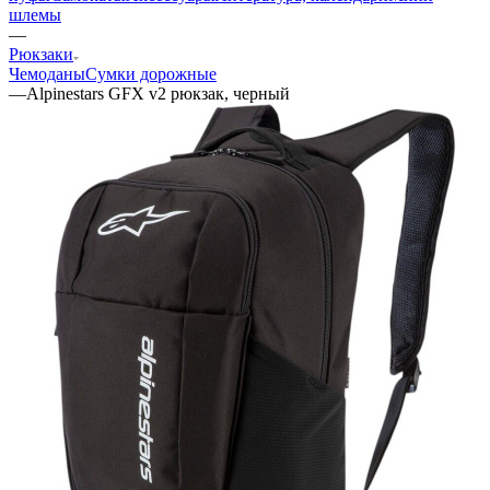
шлемы
—
Рюкзаки
Чемоданы
Сумки дорожные
—
Alpinestars GFX v2 рюкзак, черный