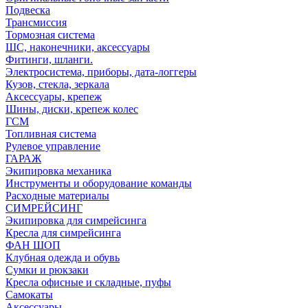
Подвеска
Трансмиссия
Тормозная система
ШС, наконечники, аксессуары
Фитинги, шланги.
Электросистема, приборы, дата-логгеры
Кузов, стекла, зеркала
Аксессуары, крепеж
Шины, диски, крепеж колес
ГСМ
Топливная система
Рулевое управление
ГАРАЖ
Экипировка механика
Инструменты и оборудование команды
Расходные материалы
СИМРЕЙСИНГ
Экипировка для симрейсинга
Кресла для симрейсинга
ФАН ШОП
Клубная одежда и обувь
Сумки и рюкзаки
Кресла офисные и складные, пуфы
Самокаты
Аксессуары