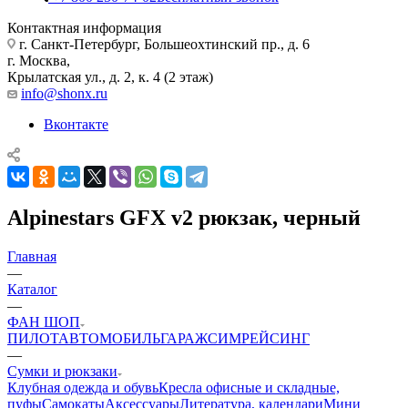
Контактная информация
г. Санкт-Петербург, Большеохтинский пр., д. 6
г. Москва,
Крылатская ул., д. 2, к. 4 (2 этаж)
info@shonx.ru
Вконтакте
Alpinestars GFX v2 рюкзак, черный
Главная
—
Каталог
—
ФАН ШОП
ПИЛОТ
АВТОМОБИЛЬ
ГАРАЖ
СИМРЕЙСИНГ
—
Сумки и рюкзаки
Клубная одежда и обувь
Кресла офисные и складные,
пуфы
Самокаты
Аксессуары
Литература, календари
Мини