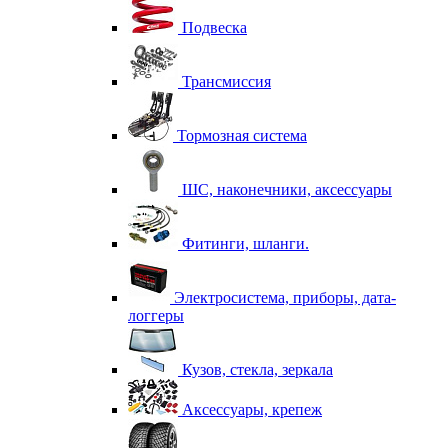
Подвеска
Трансмиссия
Тормозная система
ШС, наконечники, аксессуары
Фитинги, шланги.
Электросистема, приборы, дата-
логгеры
Кузов, стекла, зеркала
Аксессуары, крепеж