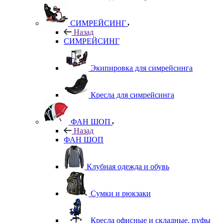
СИМРЕЙСИНГ
Назад
СИМРЕЙСИНГ
Экипировка для симрейсинга
Кресла для симрейсинга
ФАН ШОП
Назад
ФАН ШОП
Клубная одежда и обувь
Сумки и рюкзаки
Кресла офисные и складные, пуфы