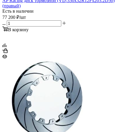
AP Racing диск тормозной (VD-330x32R12Fx203.2D50)
(правый)
Есть в наличии
77 200
₽
/шт
В корзину