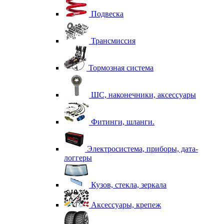
Подвеска
Трансмиссия
Тормозная система
ШС, наконечники, аксессуары
Фитинги, шланги.
Электросистема, приборы, дата-
логгеры
Кузов, стекла, зеркала
Аксессуары, крепеж