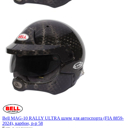
Bell MAG-10 RALLY ULTRA шлем для автоспорта (FIA 8859-
2024), карбон, р-р 58