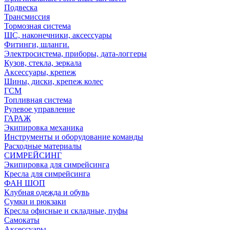
Подвеска
Трансмиссия
Тормозная система
ШС, наконечники, аксессуары
Фитинги, шланги.
Электросистема, приборы, дата-логгеры
Кузов, стекла, зеркала
Аксессуары, крепеж
Шины, диски, крепеж колес
ГСМ
Топливная система
Рулевое управление
ГАРАЖ
Экипировка механика
Инструменты и оборудование команды
Расходные материалы
СИМРЕЙСИНГ
Экипировка для симрейсинга
Кресла для симрейсинга
ФАН ШОП
Клубная одежда и обувь
Сумки и рюкзаки
Кресла офисные и складные, пуфы
Самокаты
Аксессуары