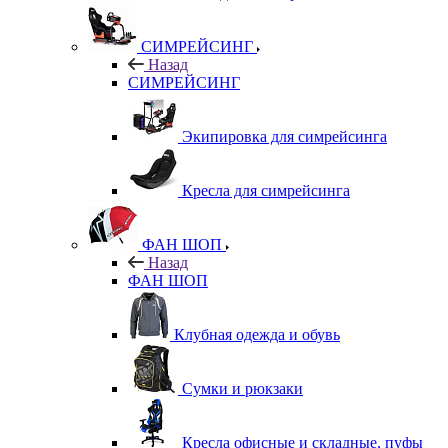
СИМРЕЙСИНГ
Назад
СИМРЕЙСИНГ
Экипировка для симрейсинга
Кресла для симрейсинга
ФАН ШОП
Назад
ФАН ШОП
Клубная одежда и обувь
Сумки и рюкзаки
Кресла офисные и складные, пуфы