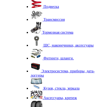
Подвеска
Трансмиссия
Тормозная система
ШС, наконечники, аксессуары
Фитинги, шланги.
Электросистема, приборы, дата-
логгеры
Кузов, стекла, зеркала
Аксессуары, крепеж