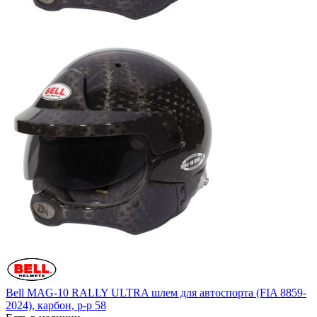
Bell MAG-10 RALLY ULTRA шлем для автоспорта (FIA 8859-
2024), карбон, р-р 58