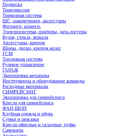
Подвеска
Трансмиссия
Тормозная система
ШС, наконечники, аксессуары
Фитинги, шланги.
Электросистема, приборы, дата-логгеры
Кузов, стекла, зеркала
Аксессуары, крепеж
Шины, диски, крепеж колес
ГСМ
Топливная система
Рулевое управление
ГАРАЖ
Экипировка механика
Инструменты и оборудование команды
Расходные материалы
СИМРЕЙСИНГ
Экипировка для симрейсинга
Кресла для симрейсинга
ФАН ШОП
Клубная одежда и обувь
Сумки и рюкзаки
Кресла офисные и складные, пуфы
Самокаты
Аксессуары