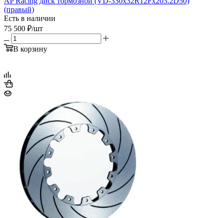
AP Racing диск тормозной (VD-330x32R12Fx203.2D50)
(правый)
Есть в наличии
75 500
₽
/шт
В корзину