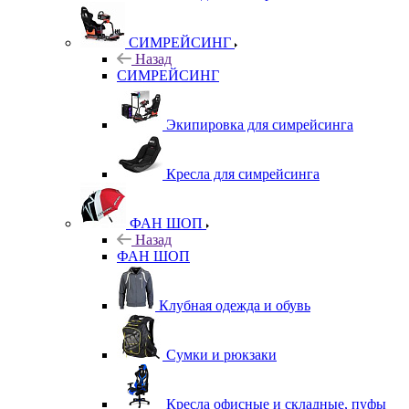
СИМРЕЙСИНГ
Назад
СИМРЕЙСИНГ
Экипировка для симрейсинга
Кресла для симрейсинга
ФАН ШОП
Назад
ФАН ШОП
Клубная одежда и обувь
Сумки и рюкзаки
Кресла офисные и складные, пуфы