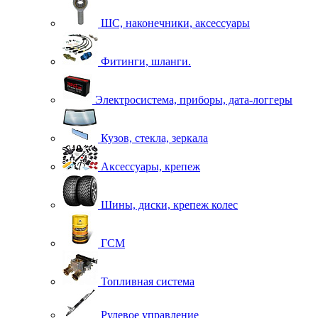
ШС, наконечники, аксессуары
Фитинги, шланги.
Электросистема, приборы, дата-логгеры
Кузов, стекла, зеркала
Аксессуары, крепеж
Шины, диски, крепеж колес
ГСМ
Топливная система
Рулевое управление