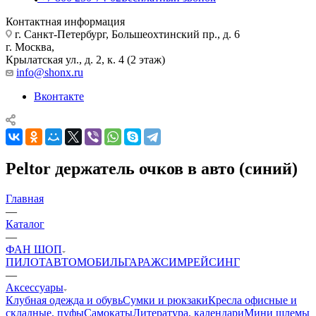
Контактная информация
г. Санкт-Петербург, Большеохтинский пр., д. 6
г. Москва,
Крылатская ул., д. 2, к. 4 (2 этаж)
info@shonx.ru
Вконтакте
Peltor держатель очков в авто (синий)
Главная
—
Каталог
—
ФАН ШОП
ПИЛОТ
АВТОМОБИЛЬ
ГАРАЖ
СИМРЕЙСИНГ
—
Аксессуары
Клубная одежда и обувь
Сумки и рюкзаки
Кресла офисные и
складные, пуфы
Самокаты
Литература, календари
Мини шлемы