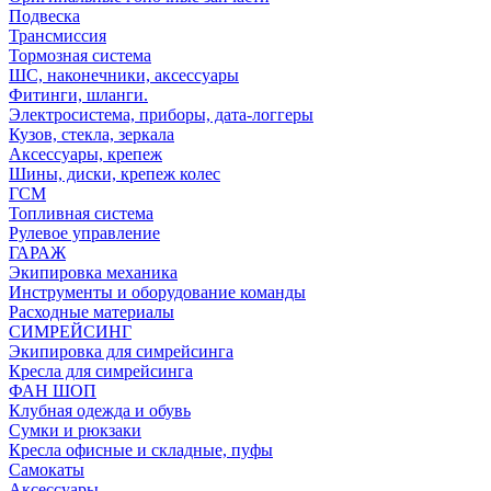
Подвеска
Трансмиссия
Тормозная система
ШС, наконечники, аксессуары
Фитинги, шланги.
Электросистема, приборы, дата-логгеры
Кузов, стекла, зеркала
Аксессуары, крепеж
Шины, диски, крепеж колес
ГСМ
Топливная система
Рулевое управление
ГАРАЖ
Экипировка механика
Инструменты и оборудование команды
Расходные материалы
СИМРЕЙСИНГ
Экипировка для симрейсинга
Кресла для симрейсинга
ФАН ШОП
Клубная одежда и обувь
Сумки и рюкзаки
Кресла офисные и складные, пуфы
Самокаты
Аксессуары