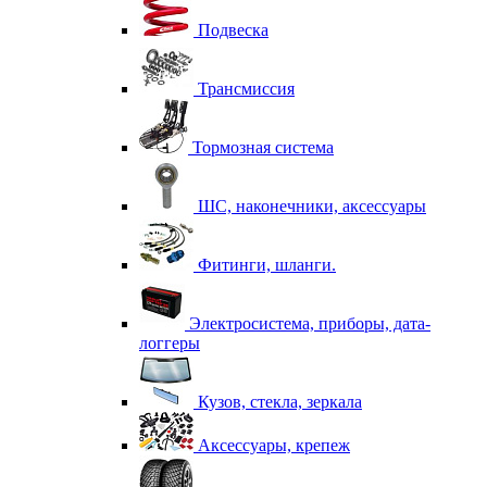
Подвеска
Трансмиссия
Тормозная система
ШС, наконечники, аксессуары
Фитинги, шланги.
Электросистема, приборы, дата-
логгеры
Кузов, стекла, зеркала
Аксессуары, крепеж