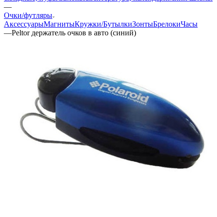
—
Очки/футляры
Аксессуары
Магниты
Кружки/Бутылки
Зонты
Брелоки
Часы
—
Peltor держатель очков в авто (синий)